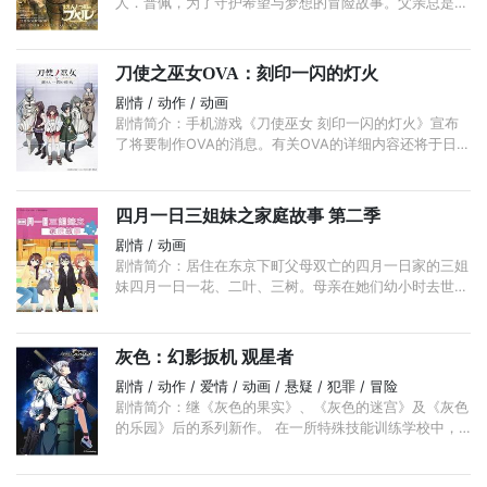
人．普佩，为了守护希望与梦想的冒险故事。父亲总是告
诉鲁必奇，在与世隔绝、烟雾迷漫的烟囱小镇上空另一侧
有著“星星的存在”， ...
刀使之巫女OVA：刻印一闪的灯火
剧情 / 动作 / 动画
剧情简介：手机游戏《刀使巫女 刻印一闪的灯火》宣布
了将要制作OVA的消息。有关OVA的详细内容还将于日后
公开。
四月一日三姐妹之家庭故事 第二季
剧情 / 动画
剧情简介：居住在东京下町父母双亡的四月一日家的三姐
妹四月一日一花、二叶、三树。母亲在她们幼小时去世。
父亲也在去年去世，姐妹三人居住在父亲留给她们的独立
家屋中。 ...
灰色：幻影扳机 观星者
剧情 / 动作 / 爱情 / 动画 / 悬疑 / 犯罪 / 冒险
剧情简介：继《灰色的果实》、《灰色的迷宫》及《灰色
的乐园》后的系列新作。 在一所特殊技能训练学校中，
他们赋予无处可去的少女们枪与子弹，不断进行着危险的
活动。 ...