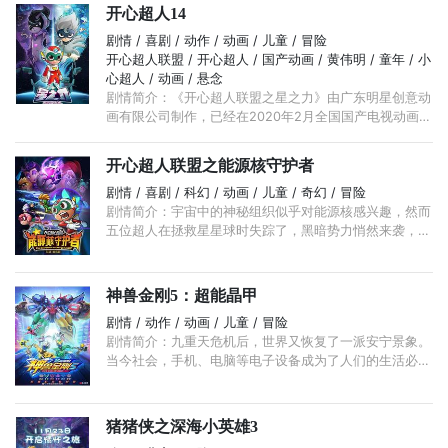
开心超人14
剧情 / 喜剧 / 动作 / 动画 / 儿童 / 冒险
开心超人联盟 / 开心超人 / 国产动画 / 黄伟明 / 童年 / 小
心超人 / 动画 / 悬念
剧情简介：《开心超人联盟之星之力》由广东明星创意动
画有限公司制作，已经在2020年2月全国国产电视动画片
制作备案公示剧目公布，预计今年内上映。讲述了超人们
在星际联盟的帮助下拯救伽罗的故事！
开心超人联盟之能源核守护者
剧情 / 喜剧 / 科幻 / 动画 / 儿童 / 奇幻 / 冒险
剧情简介：宇宙中的神秘组织似乎对能源核感兴趣，然而
五位超人在拯救星星球时失踪了，黑暗势力悄然来袭，谁
能承担起守护能源核的重任？ 五超人前往灰心星球追查
越狱的月舞星影下落， ...
神兽金刚5：超能晶甲
剧情 / 动作 / 动画 / 儿童 / 冒险
剧情简介：九重天危机后，世界又恢复了一派安宁景象。
当今社会，手机、电脑等电子设备成为了人们的生活必需
品，网络信号覆盖全球。有很多人沉迷其中，忽略现实生
活，导致生理、心理疾病，甚至道德败坏。 ...
猪猪侠之深海小英雄3