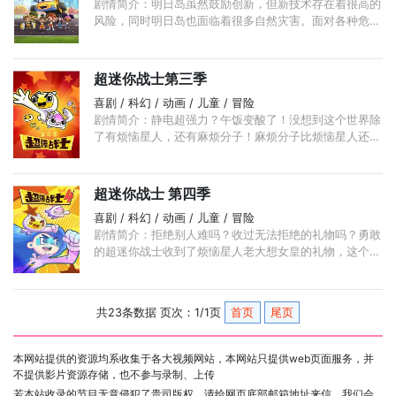
剧情简介：明日岛虽然鼓励创新，但新技术存在着很高的
风险，同时明日岛也面临着很多自然灾害。面对各种危
机，由代表科学（S）的赛拉斯、技术（T）的甜甜、工
程（E）的爱迪、艺术（A）的阿力、数学（M）的曼妮莎
和运动（！） ...
超迷你战士第三季
喜剧 / 科幻 / 动画 / 儿童 / 冒险
剧情简介：静电超强力？午饭变酸了！没想到这个世界除
了有烦恼星人，还有麻烦分子！麻烦分子比烦恼星人还
小，小到肉眼看不见，超迷你战士必须把自己缩小到千分
之一，才能进入纳米世界打击新形态的敌人； ...
超迷你战士 第四季
喜剧 / 科幻 / 动画 / 儿童 / 冒险
剧情简介：拒绝别人难吗？收过无法拒绝的礼物吗？勇敢
的超迷你战士收到了烦恼星人老大想女皇的礼物，这个可
怕的礼物竟然让超迷你战士失去了战斗能力！关键时刻，
...
共23条数据 页次：1/1页
首页
尾页
本网站提供的资源均系收集于各大视频网站，本网站只提供web页面服务，并
不提供影片资源存储，也不参与录制、上传
若本站收录的节目无意侵犯了贵司版权，请给网页底部邮箱地址来信，我们会