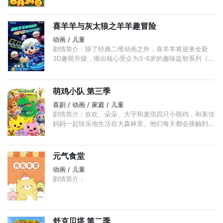
喜羊羊与灰太狼之羊羊趣冒险
动画 / 儿童
剧情简介：除了经典二维动画之外，喜羊羊将迎来全新
3D趣萌升级，推出核心受众为3-6岁的趣味益智系列《羊
羊趣冒险》，故事讲述的是缩小后的小羊们进入了微观世
界， ...
萌鸡小队 第三季
喜剧 / 动画 / 家庭 / 儿童
剧情简介：欢欢、朵朵、大宇和麦琪四只小萌鸡，和美佳
妈妈一起快乐地生活在大森林里。他们每天都会接触到新
事物，认识到新的伙伴，知道许多的事情和道理，一家快
乐的成长着。 ...
元气食堂
动画 / 儿童
剧情简介：
舒克贝塔 第二季