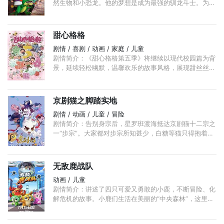
然生物和小恐龙。他的梦想是成为最强的驯龙斗士。为
此，他要到三个道馆参加考核，考取赤铜级资格。 ...
甜心格格
剧情 / 喜剧 / 动画 / 家庭 / 儿童
剧情简介：《甜心格格第五季》将继续以现代校园篇为背
景，延续轻松幽默，温馨欢乐的故事风格，展现甜丝丝等
人的日常生活。目前已在腾讯视频，芒果视频播出。
京剧猫之脚踏实地
剧情 / 动画 / 儿童 / 冒险
剧情简介：告别身宗后，星罗班渡海抵达京剧猫十二宗之
一“步宗”。大家都对步宗所知甚少，白糖等猫只得抱着种
种疑问，踏入了步宗的地界，步宗地势荒芜，环境恶劣。
...
无敌鹿战队
动画 / 儿童
剧情简介：讲述了四只可爱又勇敢的小鹿，不断冒险、化
解危机的故事。小鹿们生活在美丽的“中央森林”，这里是
他们的家，也是他们守护的地方。森林周围逐渐发展起来
一座科技城市“铂金城”， ...