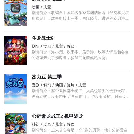
动画 / 儿童
剧情简介：改编自中国知名作家郑渊洁原著《舒克和贝塔
历险记》，故事衔接上一季，再续经典。讲述舒克贝塔在
皮皮鲁的帮助下建立机场，成立航空公司，维护着森林里
小动物们的出行安全， ...
斗龙战士6
剧情 / 动画 / 儿童 / 冒险
剧情简介：洛小熠、欧阳零、路子涛、玫等人怀抱着各自
的愿望来到了俢爵岛，参加了龙骑战轮大赛。
杰力豆 第三季
喜剧 / 科幻 / 动画 / 短片 / 儿童
剧情简介：整个世界都灭绝了，人类也消失的无影无踪.
没有动物，没有桥梁，没有青山， 也没有绿树。只有蓝
蓝的天空，和流动的空气。你只能远远看见一家破旧但是
完好的房子， ...
心奇爆龙战车2 机甲战龙
科幻 / 动画 / 儿童 / 冒险
剧情简介：主人公心奇是一个8岁的男孩，他十分热爱自