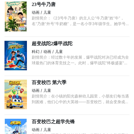
23号牛乃唐
动画 / 儿童
剧情简介：《23号牛乃唐》的主人公“牛乃唐”姓“牛”，
名“乃唐”外号“牛奶糖”，是一名小学3年级学生。她学号
23号，又经常考23名，所以被冠以“23号”这个外号。 ...
超变战陀2爆甲战陀
科幻 / 动画 / 儿童
剧情简介：经过数十年的发展，爆甲战陀对决已经成为全
球最热门的体育竞技之一。此时，爆甲战陀“终极盛宴”邀
请赛开始。主人公辰星与其他全球顶尖的战陀手一起受邀
前往神秘岛屿，展开生存冒险之旅。
百变校巴 第六季
动画 / 儿童
剧情简介：在小镇的阳光森林幼儿园里，小朋友们每当遇
到困难，他们心中的大英雄——百变校巴，就会变身成为
警车、消防车、救护车、救援艇、潜水艇和飞机立刻赶
到， ...
百变校巴之超学先锋
动画 / 儿童