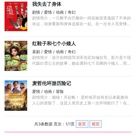
我失去了身体
剧情 / 爱情 / 动画 / 奇幻
剧情简介：一只断手在巴黎的一间实验室里逃脱了不幸的
命运，动身重新和身体连接在一起。在一次令人毛骨悚然
的穿越城市冒险之旅中，断手与鸽子和老鼠等诸多阻碍做
斗争，只为与披萨男孩劳伍菲尔重聚。 ...
红鞋子和七个小矮人
喜剧 / 爱情 / 动画 / 奇幻
剧情简介：该片由韩国导演宋浩宏自编自导。影片是个现
代版白雪公主的故事，她会遇到七个丑陋的小矮人，而实
际上他们原本是几个虚荣又傲慢的王子。
麦哲伦环游历险记
爱情 / 动画 / 冒险
剧情简介：抛锚！升起帆！ 是时候开始有史以来最激动
人心的冒险了，这是人类历史上第一次环球航行了！在同
一个地方结束的旅行，它开始了，但在那之后，一切都将
不再一样。 ...
共3条数据 页次：1/1页
首页
尾页