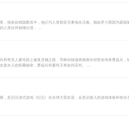
里，很多妖精隐匿其中，他们与人类相安无事地生活着。猫妖罗小黑因为家园
人类伙伴相继出现， ...
兵和寄灵人夏玲踏上修复灵槐之路，羽林街镇魂将南御夫却受命缉拿曹焱兵，
孩水儿也暗藏秘密，曹焱兵和夏玲又将如何应对。 ...
展，意识沉浸式游戏《纪元》在全球大受欢迎，全意识接入的游戏体验和有自主