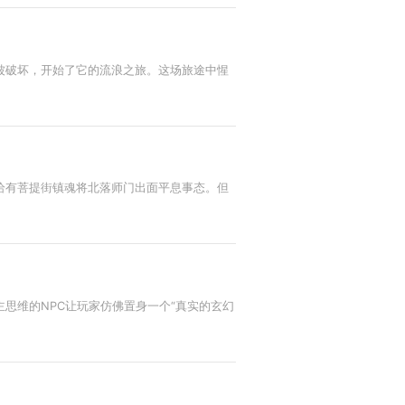
被破坏，开始了它的流浪之旅。这场旅途中惺
恰有菩提街镇魂将北落师门出面平息事态。但
思维的NPC让玩家仿佛置身一个“真实的玄幻