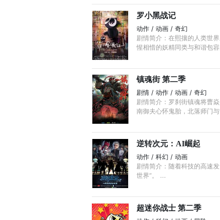
罗小黑战记
动作 / 动画 / 奇幻
剧情简介：在熙攘的人类世界
惺相惜的妖精同类与和谐包容的
镇魂街 第二季
剧情 / 动作 / 动画 / 奇幻
剧情简介：罗刹街镇魂将曹焱
南御夫心怀鬼胎，北落师门与女
逆转次元：AI崛起
动作 / 科幻 / 动画
剧情简介：随着科技的高速发
世界”。 ...
超迷你战士 第二季