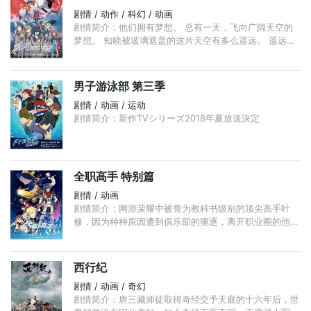
剧情 / 动作 / 科幻 / 动画
剧情简介：他们拥有梦想。 总有一天，飞向广阔天空的
梦想。 知晓被玻璃遮盖的这片天空有多么遥远。 遥远的
未来。 人类在荒废的大地上建设了移动要塞都市“种植
园”，并讴歌着文明。 ...
男子游泳部 第三季
剧情 / 动画 / 运动
剧情简介：新作TVシリーズ2018年夏放送決定
全职高手 特别篇
剧情 / 动画
剧情简介：网游荣耀中被誉为教科书级别的顶尖高手叶
修，因为种种原因遭到俱乐部的驱逐，离开职业圈的他寄
身于一家网吧成了一个小小的网管，但是，拥有十年游戏
经验的他， ...
西行纪
剧情 / 动画 / 奇幻
剧情简介：唐三藏师徒取得奇经交予天庭的十六年后，世