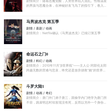
剧情简介：随着恶魔觉醒，人类世界陷入混乱。性格温柔
的男孩与恶魔合体，在神秘好友飞鸟了的指引下，卷入一
场残酷、堕落的对抗邪恶之战。
马男波杰克 第五季
剧情 / 喜剧 / 动画
剧情简介：Netflix确认《马男波杰克》已续订第五季
命运石之门0
剧情 / 科幻 / 动画
剧情简介：2010年11月“β世界线”——主人公·冈部伦太郎
跨越无数的苦难与悲哀，终究还是放弃拯救“她”的世界
线。跌落失意谷底的冈部伦太郎。担心着他的同伴们。
...
斗罗大陆1
剧情 / 动画 / 奇幻
剧情简介：唐门外门弟子唐三，因偷学内门绝学为唐门所
不容，跳崖明志时却发现没有死，反而以另外一个身份来
到了另一个世界，一个属于武魂的世界，名叫斗罗大陆。