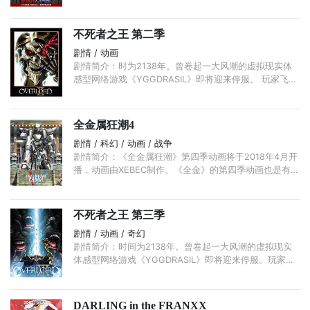
熊猫小姐，25岁，在东京一家贸易公司会计部上班。 ...
不死者之王 第二季
剧情 / 动画
剧情简介：时为2138年。曾卷起一大风潮的虚拟现实体
感型网络游戏《YGGDRASIL》即将迎来停服。 玩家飞鼠
在曾经以同伴和荣华自傲的根据地纳萨力克地下大坟墓，
独自一人安静等待着那一刻。 ...
全金属狂潮4
剧情 / 科幻 / 动画 / 战争
剧情简介：《全金属狂潮》第四季动画将于2018年4月开
播，动画由XEBEC制作。《全金》的第四季动画也是有生
之年系列，距离京都动画当年的第三季已经有将近12年的
时间。 ...
不死者之王 第三季
剧情 / 动画 / 奇幻
剧情简介：时间为2138年。曾卷起一大风潮的虚拟现实
体感型网络游戏《YGGDRASIL》即将迎来停服。玩家飞
鼠在曾经以同伴和荣华自傲的根据地纳萨力克地下大坟
墓，独自一人安静等待着那一刻。 ...
DARLING in the FRANXX