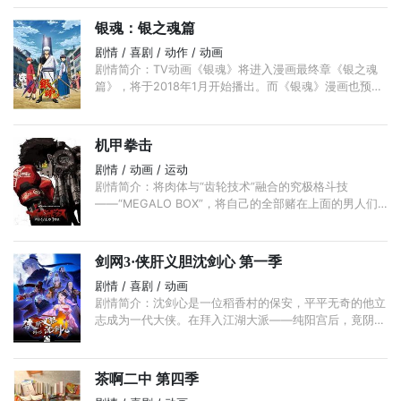
...
银魂：银之魂篇
剧情 / 喜剧 / 动作 / 动画
剧情简介：TV动画《银魂》将进入漫画最终章《银之魂
篇》，将于2018年1月开始播出。而《银魂》漫画也预计
将于2018年完结，《银之魂篇》的OP《勝手にMY
SOULl》将由DISH乐队演唱，ED《花一匁》将由
BURNOUT SYNDROMES演唱。
机甲拳击
剧情 / 动画 / 运动
剧情简介：将肉体与“齿轮技术”融合的究极格斗技
——“MEGALO BOX”，将自己的全部赌在上面的男人们
的热血战斗开始！ 今天也立于未认可地区的赌博比赛赛
场上的MEGALO拳击手“Junk Dog”。 ...
剑网3·侠肝义胆沈剑心 第一季
剧情 / 喜剧 / 动画
剧情简介：沈剑心是一位稻香村的保安，平平无奇的他立
志成为一代大侠。在拜入江湖大派——纯阳宫后，竟阴差
阳错地领会了纯阳宫祖传的绝世秘籍。但他对于自己领悟
的一身绝学却毫不知情。 ...
茶啊二中 第四季