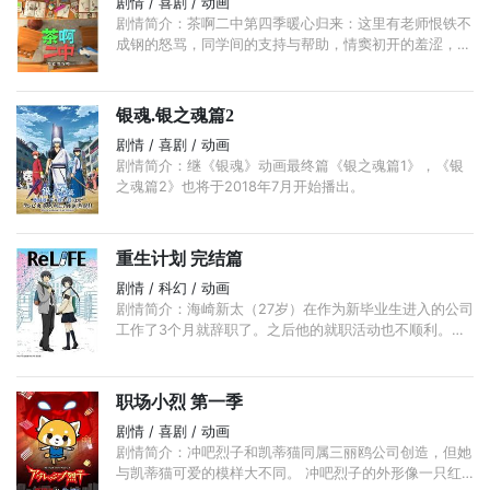
剧情 / 喜剧 / 动画
剧情简介：茶啊二中第四季暖心归来：这里有老师恨铁不
成钢的怒骂，同学间的支持与帮助，情窦初开的羞涩，懵
懂成长的磕绊，梦想的思考...在欢声大笑的同时，也默默
落下泪来。 ...
银魂.银之魂篇2
剧情 / 喜剧 / 动画
剧情简介：继《银魂》动画最终篇《银之魂篇1》，《银
之魂篇2》也将于2018年7月开始播出。
重生计划 完结篇
剧情 / 科幻 / 动画
剧情简介：海崎新太（27岁）在作为新毕业生进入的公司
工作了3个月就辞职了。之后他的就职活动也不顺利。双
亲寄来的生活费也中断了，不得已只好回到乡下。 ...
职场小烈 第一季
剧情 / 喜剧 / 动画
剧情简介：冲吧烈子和凯蒂猫同属三丽鸥公司创造，但她
与凯蒂猫可爱的模样大不同。 冲吧烈子的外形像一只红