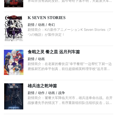
界却并没有因此变好。如今奇经下落不明，天庭派大军大
肆搜寻，以天羽山之战为起点，狼妖白狼不辞万难地寻回
当年取经的唐僧师徒， ...
K SEVEN STORIES
剧情 / 动画 / 奇幻
剧情简介：Kの新作アニメーションK Seven Stories（7
つの物語）が製作決定！
食戟之灵 餐之皿 远月列车篇
剧情 / 动画
剧情简介：在老家的餐饮店“幸平餐馆”一边帮忙下厨一边
磨炼厨艺的幸平创真，前往超级精英料理学校“远月茶寮
料理学园”入学。幸平创真在学园中与各式各样的料理人
相遇并不断成长着，同时也开始摸索“只属于自己的料
理”。 ...
雄兵连之乾坤篇
剧情 / 动作 / 动画 / 战争
剧情简介：饕餮大军降临天河市，雄兵连奉命出战。在开
战惨遭先手的情况下，有序重新组织队伍组织反击，以南
海舰队的全部火力一举击沉饕餮先头部队的主力火力舰后
最终取得胜利。 ...