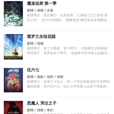
魔道祖师 第一季
剧情 / 动画 / 古装
剧情简介：温氏横行，生灵涂炭。江湖仙门义士发动“射
日之征”，合力讨伐温氏。“夷陵老祖”魏无羡虽在推翻温氏
中立下了汗马功劳，却因修非常道且太过强大而遭人忌惮
坑害，致万人唾骂， ...
紫罗兰永恒花园
剧情 / 动画
剧情简介：某个大陆的、某个时代。 大陆南北分割的战
争结束了，世界走向了和平。 在战争中作为军人的薇尔
莉特•伊芙加登，怀抱着对她来说无比重要之人留下的“话
语”，离开军队来到了大港口城市。 ...
伍六七
剧情 / 喜剧 / 动作 / 动画
剧情简介：在某个小岛上，有一个可以伪装成任何东西的
廉价刺客，名叫伍六七。伍六七平时看上去是个理发师，
其实背地里却做着刺客生意。他热爱理发事业，喜欢给人
剪头发，善用剪刀——剪刀也是他的刺杀武器。 ...
恶魔人 哭泣之子
剧情 / 动画 / 奇幻