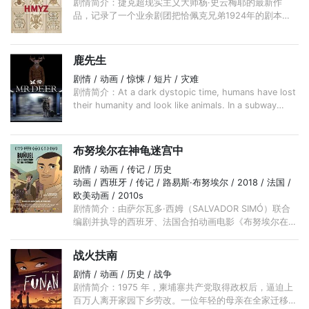
剧情简介：捷克超现实主义大师杨·史云梅耶的最新作
品，记录了一个业余剧团把恰佩克兄弟1924年的剧本
《昆虫生活图鉴》搬上舞台的过程。作为一部低成本的众
筹长片，观赏性、艺术性都很不错。 ...
鹿先生
剧情 / 动画 / 惊悚 / 短片 / 灾难
剧情简介：At a dark dystopic time, humans have lost
their humanity and look like animals. In a subway
station and train, Mr. Deer tries to help people
remember their human nature again.
布努埃尔在神龟迷宫中
剧情 / 动画 / 传记 / 历史
动画 / 西班牙 / 传记 / 路易斯·布努埃尔 / 2018 / 法国 /
欧美动画 / 2010s
剧情简介：由萨尔瓦多·西姆（SALVADOR SIMÓ）联合
编剧并执导的西班牙、法国合拍动画电影《布努埃尔在神
龟迷宫中》则获得了特别评委会奖。这部电影捕捉了超现
实主义电影大师布努埃尔和他的朋友兼资助人拉蒙的生活
战火扶南
片断， ...
剧情 / 动画 / 历史 / 战争
剧情简介：1975 年，柬埔寨共产党取得政权后，逼迫上
百万人离开家园下乡劳改。一位年轻的母亲在全家迁移时