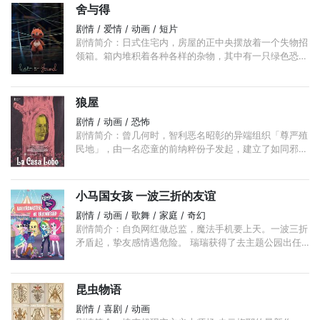
舍与得
剧情 / 爱情 / 动画 / 短片
剧情简介：日式住宅内，房屋的正中央摆放着一个失物招
领箱。箱内堆积着各种各样的杂物，其中有一只绿色恐龙
和红色狐狸的毛线填充玩具。虽然长久被遗忘在昏暗的角
落，但是这两个小家伙相拥相依，亲密非常。 ...
狼屋
剧情 / 动画 / 恐怖
剧情简介：曾几何时，智利恶名昭彰的异端组织「尊严殖
民地」，由一名恋童的前纳粹份子发起，建立了如同邪教
的封闭社区，当中的德国移民，与皮诺切特独裁政权合
作， 犯下种种令人发指的罪行。 ...
小马国女孩 一波三折的友谊
剧情 / 动画 / 歌舞 / 家庭 / 奇幻
剧情简介：自负网红做总监，魔法手机要上天。一波三折
矛盾起，挚友感情遇危险。 瑞瑞获得了去主题公园出任
服装设计师的机会，她邀请朋友们在开张第一天去见证她
的劳动成果。 ...
昆虫物语
剧情 / 喜剧 / 动画