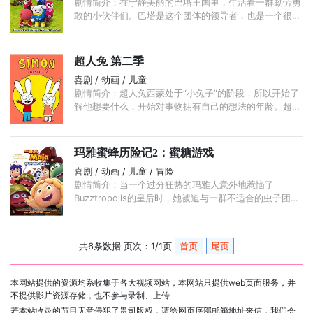
剧情简介：在宁静美丽的巴塔王国里，生活着一群勤劳勇
敢的小伙伴们。巴塔是这个团体的领导者，也是一个很好
的倾听者。杰西是企鹅兄妹中最小的一个，她喜欢被关
注。 ...
超人兔 第二季
喜剧 / 动画 / 儿童
剧情简介：超人兔西蒙处于“小兔子”的阶段，所以开始了
解他想要什么，开始对事物拥有自己的想法的年龄。超人
兔西蒙用他自己的语言清楚地说明了：有的时候小孩子的
无忌童言很单纯也很童真。 ...
玛雅蜜蜂历险记2：蜜糖游戏
喜剧 / 动画 / 儿童 / 冒险
剧情简介：当一个过分狂热的玛雅人意外地惹恼了
Buzztropolis的皇后时，她被迫与一群不适合的虫子团结
在一起，并在蜂蜜游戏中竞争，以便有机会拯救她的蜂
巢。
共6条数据 页次：1/1页
首页
尾页
本网站提供的资源均系收集于各大视频网站，本网站只提供web页面服务，并
不提供影片资源存储，也不参与录制、上传
若本站收录的节目无意侵犯了贵司版权，请给网页底部邮箱地址来信，我们会