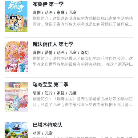
布鲁伊 第一季
喜剧 / 动画 / 家庭 / 儿童
剧情简介：这部以趣味真挚的方式描绘现代家庭生活的动
画片，赞扬了富有想象力的游戏是如何帮助孩子健康成长
的。6岁的蓝色澳大利亚牧牛犬布鲁伊有着无穷无尽的想
象力，热衷于将日常生活转变为调皮冒险。 ...
魔法俏佳人 第七季
喜剧 / 爱情 / 动画 / 儿童 / 奇幻
剧情简介：法拉刚达展示了仙女们的欧菲雅自然公园，这
里有来自世界各地的最稀有的神奇动物。 在这个新系列
中，我们将发现动物真正的重要性，揭示出魔法本身的主
要力量与动物有关，这是一种特殊生物的小型万神殿。
...
瑞奇宝宝 第二季
动画 / 短片 / 家庭 / 儿童
剧情简介：《瑞奇宝宝》是专为学龄前儿童研发的动画短
片，涵盖了儿童心理学家和国际早教专家根据不同月龄而
精心设计的早教知识；以寓教于乐的“故事+儿歌+游戏”的
模式， ...
巴塔木特攻队
动画 / 儿童