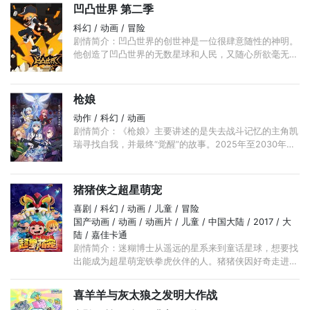
凹凸世界 第二季
科幻 / 动画 / 冒险
剧情简介：凹凸世界的创世神是一位很肆意随性的神明。
他创造了凹凸世界的无数星球和人民，又随心所欲毫无规
律地统治着他们——他让有的星球富饶美丽，让有的星球
贫瘠荒凉， ...
枪娘
动作 / 科幻 / 动画
剧情简介：《枪娘》主要讲述的是失去战斗记忆的主角凯
瑞寻找自我，并最终“觉醒”的故事。2025年至2030年之
间，一场波及全人类的世界大战致使一半人口遭到毁灭，
...
猪猪侠之超星萌宠
喜剧 / 科幻 / 动画 / 儿童 / 冒险
国产动画 / 动画 / 动画片 / 儿童 / 中国大陆 / 2017 / 大
陆 / 嘉佳卡通
剧情简介：迷糊博士从遥远的星系来到童话星球，想要找
出能成为超星萌宠铁拳虎伙伴的人。猪猪侠因好奇走进迷
糊博士的古董店，从而发现了一个意外的秘密，铁拳虎本
身就是猪猪侠的爷爷创造出来的神奇智能生命。 ...
喜羊羊与灰太狼之发明大作战