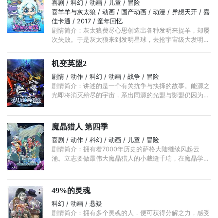
喜剧 / 科幻 / 动画 / 儿童 / 冒险
喜羊羊与灰太狼 / 动画 / 国产动画 / 动漫 / 异想天开 / 嘉
佳卡通 / 2017 / 童年回忆
剧情简介：灰太狼费尽心思创造出各种发明来捉羊，却屡
次失败。于是灰太狼来到发明星球，去抢宇宙级大发明家
——妙多多发明的发明战车聚宝号来捉羊。慢羊羊得知
后，准备造出另一个聚宝号对付灰太狼。 ...
机变英盟2
剧情 / 动作 / 科幻 / 动画 / 战争 / 冒险
剧情简介：讲述的是一个有关抗争与抉择的故事。能源之
光即将消灭殆尽的宇宙，系出同源的光盟与影盟仍因为彼
此的理念冲突而争斗。光盟战士叱风云与影盟盗猎团夜旋
风察觉到，挽救宇宙的希望就在地球上。 ...
魔晶猎人 第四季
喜剧 / 动作 / 科幻 / 动画 / 儿童 / 冒险
剧情简介：拥有着7000年历史的萨格大陆继续风起云
涌。立志要做最伟大魔晶猎人的小裁缝千瑞，在魔晶学院
不断卷入阴谋的漩涡。一步步接近真相的代价竟然是要牺
牲自己无比信任的朋友和恩师！ ...
49%的灵魂
科幻 / 动画 / 悬疑
剧情简介：拥有多个灵魂的人，便可获得分解之力，感受