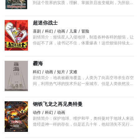
到这个世界的实质，理解、掌握并且改变规则，为所欲
为，连整个世界都被他们分解重组。面目全非的地球上，
分解者站于食物链的顶端。 ...
超迷你战士
喜剧 / 科幻 / 动画 / 儿童 / 冒险
剧情简介：烦恼星人入侵地球，制造各种各样的烦恼，让
你起不了床，读书记不住，体重爆表！这些烦恼持续太久
后，还会把你也变成烦恼星人，人类就此陷入灭种危机！
...
霾海
科幻 / 动画 / 短片 / 灾难
剧情简介：地表被霾海覆盖，人类为了向高空寻求生存空
间，利用热气球的技术升起一座城市。但是人类依然没有
改掉污染的恶习，使霾海不断升高。霾高一尺，城升一
丈。 ...
钢铁飞龙之再见奥特曼
动作 / 科幻 / 动画
剧情简介：保护地球、维护和平，奥特曼对于地球人来说
曾经是神一样的存在，但是近几十年，他却消失不见行踪
成谜……随之取替他的是钢铁飞龙精锐小分队——隶属于
GSB地球安全保卫组织。 ...