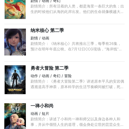
剧情 / 动画 / 奇幻
剧情简介：所有活着的人类，都是海里一条巨大的鱼；出
生的时候他们从海的此岸出发。他们的生命就像横越大
海，有时相遇，有时分开……死的时候，他们便到了岸，
各去各的世界。 ...
纳米核心 第二季
剧情 / 动画
剧情简介：《纳米核心》共将推出三季，每季有26集，
预计在明年年底公映。在7月12日CCG现场，“海岸线”动
画工作室将首发《纳米核心》第一版宣传片。 官方微
博:http://e.weibo.com/coastlinestudio
勇者大冒险 第二季
动作 / 动画 / 奇幻 / 冒险
剧情简介：《勇者大冒险第二季》讲述原本平凡的安岩偶
遇馗道高手神荼，原本科学的生活节奏瞬间被打破，死而
复生，借尸还魂各种谜团接踵而来，还有神秘组织的相
助？ ...
一禅小和尚
动画 / 短片
剧情简介：讲述了小和尚一禅和师父以及身边各种人和
事，并从中领悟人生的道理，领会身处尘世的芸芸众生的