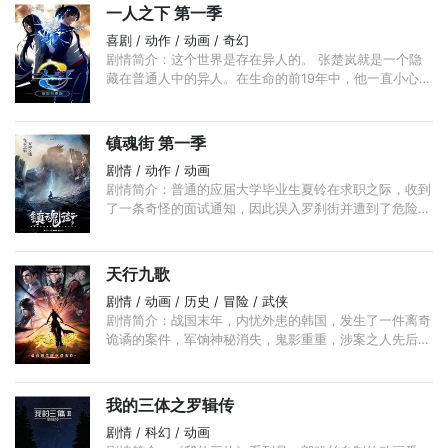
一人之下 第一季
喜剧 / 动作 / 动画 / 奇幻
剧情简介：这个世界是存在异人的。 张楚岚就是一个隐
藏在普通人中的异人。在生命的前19年中，他一直小心隐
藏着自己和别人的不同。直到有一天，神秘少女冯宝宝找
上了他。 ...
镇魂街 第一季
剧情 / 动作 / 动画
剧情简介：普通的应届大学毕业生夏铃在求职之际，收到
了一条奇怪的面试通知，因此误入罗刹街并遭到了危险，
幸而被镇魂将曹焱兵搭救。然而接触中，曹焱兵却发现夏
铃并非看起来那样普通， ...
天行九歌
剧情 / 动画 / 历史 / 冒险 / 武侠
剧情简介：战国末年，内忧外患的韩国，发生了一件离奇
诡谲的案件，军饷神秘消失，鬼影重重，涉案之人先后死
于非命。 韩非、张良、卫庄，这三个拥有绝世之才的
人，命运交织在了一起， ...
我的三体之罗辑传
剧情 / 科幻 / 动画