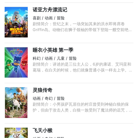
德的经典童话改编。
诺亚方舟漂流记
喜剧 / 动画 / 冒险
剧情简介：世纪之末，一场突如其来的洪水即将席卷
Griffin岛。动物们在狮子领袖的带领下登陆一艘空前绝后
的大船——诺亚方舟，不过不是所有动物都可以登上方
舟。 ...
睡衣小英雄 第一季
科幻 / 动画 / 儿童 / 冒险
剧情简介：讲述的是三位主人公，6岁的康诺、艾玛亚和
葛瑞，在白天的时候，他们就像普通小孩一样去上学。但
当这个城市发生危险时，这群充满好奇心和正义感的孩子
们便会在夜里穿上睡衣，并激活他们的动物护身符。 ...
灵狼传奇
动画 / 奇幻 / 冒险
剧情简介：小男孩萨瓦居住的村庄曾受到神秘白狼的保
护，但由于攻击人类，白狼一族受到了魔法师的诅咒，村
庄也被一群无情的土狼鬣狗侵占，设法逃脱的萨瓦开始了
拯救村庄的旅程……
飞天小猴