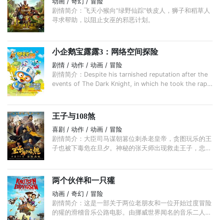
动画 / 奇幻 / 冒险
剧情简介：飞天小猴向“绿野仙踪”铁皮人，狮子和稻草人
寻求帮助，以阻止女巫的邪恶计划。
小企鹅宝露露3：网络空间探险
剧情 / 动作 / 动画 / 冒险
剧情简介：Despite his tarnished reputation after the
events of The Dark Knight, in which he took the rap
for Sang crimes, Pororo feels compelled to intervene
to assist ...
王子与108煞
喜剧 / 动作 / 动画 / 冒险
剧情简介：大臣司马谋朝篡位刺杀老皇帝，贪图玩乐的王
子也被下毒危在旦夕。神秘的张天师出现救走王子，忠心
耿耿的将军高云飞也逃出皇宫。王子在张天师的指导下走
上复国之路， ...
两个伙伴和一只獾
动画 / 奇幻 / 冒险
剧情简介：这是一部关于两位老朋友和一位开始过度冒险
的獾的滑稽音乐公路电影。由挪威世界闻名的音乐二人组