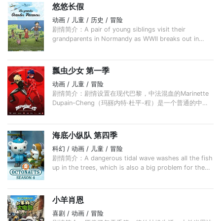
悠悠长假
动画 / 儿童 / 历史 / 冒险
剧情简介：A pair of young siblings visit their
grandparents in Normandy as WWII breaks out in
Europe.
瓢虫少女 第一季
动画 / 儿童 / 冒险
剧情简介：剧情设置在现代巴黎，中法混血的Marinette
Dupain-Cheng（玛丽内特·杜平-程）是一个普通的中学
女生，性格有些犹疑羞涩，梦想成为时装设计师，暗恋同
班的帅气男生Adrien Agreste（阿德里安·阿格里斯
特）。 ...
海底小纵队 第四季
科幻 / 动画 / 儿童 / 冒险
剧情简介：A dangerous tidal wave washes all the fish
up in the trees, which is also a big problem for the
poison dart frogs who don't have enough puddles up
in the trees for the tadpoles. ...
小羊肖恩
喜剧 / 动画 / 冒险