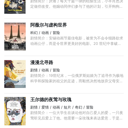
剧情简介：厌倦了每天千篇一律的枯燥生活，小羊肖恩决
定做些改变。他煽动同伴们参与了他的计划，引开狗狗比
泽尔的同时，将农夫催眠。可是他们的快乐假日还没开
始，意外突然发生。 ...
阿薇尔与虚构世界
科幻 / 动画 / 冒险
剧情简介：安锡动画节最佳电影，被誉为不会令细路欲求
动画公仔，而是令世界更美好的电影。20 世纪中拿破仑
五世统治的另一个法国，科学家70 年来不断失踪， ...
漫漫北寻路
剧情 / 动画 / 冒险
剧情简介：19世纪末，一位俄罗斯姑娘为了追寻作为极地
科学和探险家的祖父的足迹，而毅然决然地放弃父母安排
的婚礼，踏上冒险征程！
王尔德的夜莺与玫瑰
剧情 / 爱情 / 动画 / 短片 / 奇幻 / 冒险
剧情简介：一位大学生在谈论他对自己爱人的爱，一只夜
莺听见后爱上了他。他需要一朵玫瑰来表达爱意，于是夜
莺帮助他找红玫瑰，但是玫瑰的价格很贵。本片根据王尔