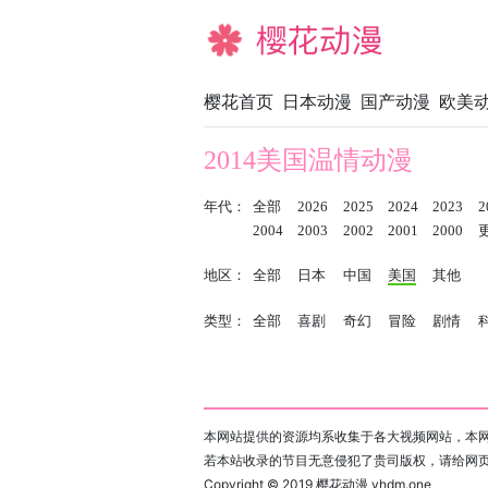
樱花动漫
樱花首页
日本动漫
国产动漫
欧美
2014美国温情动漫
年代：
全部
2026
2025
2024
2023
2
2004
2003
2002
2001
2000
地区：
全部
日本
中国
美国
其他
类型：
全部
喜剧
奇幻
冒险
剧情
本网站提供的资源均系收集于各大视频网站，本网
若本站收录的节目无意侵犯了贵司版权，请给网
Copyright © 2019
樱花动漫 yhdm.one