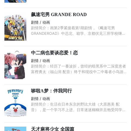
伙伴，再次带着分外瞩目的肌肉线条，展开了关于游泳和
友情的青春故事。 ...
飙速宅男 GRANDE ROAD
剧情 / 动画
剧情简介：画第2季紧接着第1期剧情，《飚速宅男
GRANDEROAD》中总北、箱学、京都伏见三所学校继续
展开了热烈的争夺。
中二病也要谈恋爱！恋
剧情 / 动画
剧情简介：经历了一番波折，曾经的暗黑系中二深度患者
富樫勇太（福山润 配音）终于和现役中二中毒者小鸟游
六花（内田真礼 配音）确立了恋爱关系。因妈妈出差和
爷爷的失误，六花暂时借住在勇太家中，二人开始实质的
同居生活。 ...
哆啦A梦：伴我同行
剧情 / 动画
剧情简介：生活在日本东京的野比大雄（大原惠美 配
音），是一个学习不上进、日常迷迷糊糊并且饱受同学欺
负的男孩。他的性格不仅左右着自己的事业和婚姻，还对
未来子孙产生莫大的影响。 ...
天才麻将少女 全国篇