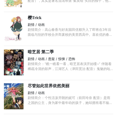
配音），其实是著名流氓帮派“集英组”头目的独子，他本
想过上平凡人的生活，直到一个美少女转校生桐崎千棘
（东山奈央 配音）的出现，他们的命运自此向不可预料
的方向发展。 ...
樱Trick
剧情 / 动画
剧情简介：高山春香与好友园田优都升入了即将在3年后
面临与别的学校合并而废校的美里西高中。喜欢优的春
香，在优很快就能与其他同学相处亲密的情况下很嫉妒又
吃醋。 ...
暗芝居 第二季
剧情 / 动画 / 悬疑 / 惊悚 / 恐怖
剧情简介：“瞧一瞧看一看，暗芝居表演开始喽~” 伴随着
稀疏冷清的鼓声，江湖艺人（津田宽治 配音）鬼魅的吆
喝声再度响起，充满好奇心的孩子从四面八方聚过来，
...
尽管如此世界依然美丽
剧情 / 动画
剧情简介：个性活泼开朗的妮可（前田玲奈 配音）是雨
之国的公主，身为家中最年幼的孩子，她却拥有着不输于
任何人的好胜性格。在和姐姐们的游戏之中，妮可成为了
输家，因此被迫嫁给了太阳王里维斯（岛崎信长 配