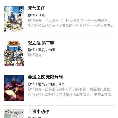
的生命形态以及生存方式，而这些方式或许会影响到人类
的世界。 ...
元气囝仔
剧情 / 动画
剧情简介：半田清舟（小野大辅 配音）是一位书道家，
年纪轻轻就已经获得了业界的认可和好评，一次意外中，
他出手狠揍了一位开口批评他的老者，没想到这位其貌不
扬的老人竟然是书道展览馆的馆长， ...
银之匙 第二季
剧情 / 喜剧 / 动画
剧情简介：
命运之夜 无限剑制
剧情 / 爱情 / 动画 / 奇幻
剧情简介：圣杯是传说中可实现持有者一切愿望的宝物。
而为了得到圣杯的仪式就被称为圣杯战争。 参加圣杯战
争的7名由圣杯选出的魔术师被称为Master，与7名被称
为Servant的使魔订定契约。 ...
上课小动作