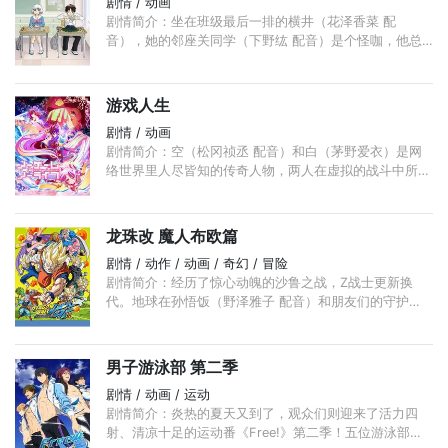
剧情 / 动画
剧情简介：坐在班级最后一排的横井（花泽香菜 配
音），她的邻座关同学（下野纮 配音）是个怪咖，他总
是在上课时开小差——以令人叹为观止的方式玩着各种神
乎其技的小游戏， ...
游戏人生
剧情 / 动画
剧情简介：空（松冈祯丞 配音）和白（茅野爱衣）是网
络世界里人尽皆知的传奇人物，两人在虚拟的战斗中所向
披靡，甚至被称为传说一般的存在。然而，在现实世界
中，兄妹两人却是连家门都不敢出的“御宅族”，患有严重
的人群恐惧症。 ...
龙珠改 魔人布欧篇
剧情 / 动作 / 动画 / 奇幻 / 冒险
剧情简介：经历了惊心动魄的沙鲁之战，Z战士更新换
代。地球在孙悟饭（野泽雅子 配音）和朋友们的守护
下，迎来了七年漫长而又短暂的和平岁月。已变成俊朗青
年的每天往返于学校，在此期间结识了撒旦的女儿比迪
丽。 ...
男子游泳部 第二季
剧情 / 动画 / 运动
剧情简介：炎热的夏天又到了，观众们则迎来了活力四
射、清凉十足的运动番《Free!》第二季！五位游泳部的