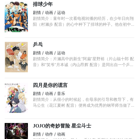
排球少年
剧情 / 动画 / 运动
剧情简介：童年时一次看电视转播的经历，在少年日向翔
阳（村濑步 配音）的心中种下了排球的种子。他在初中
时代是排球部的主将，可是人丁寥落的排球部始终没有起
色，唯一一场比赛也以惨败告终。 ...
乒乓
剧情 / 动画 / 运动
剧情简介：片濑高中的新生“阿扁”星野裕（片山福十郎 配
音）和“笑爷”月本诚（内山昂辉 配音）是同出自一个乒乓
球道场的朋友。阿扁个性张扬，爱说爱笑，由于对球技信
心十足，因此根本不把乒乓球部的同期和前辈放在眼里。
...
四月是你的谎言
剧情 / 动画 / 音乐
剧情简介：从很小的时候起，在母亲的引导和教导下，有
马公生（花江夏树 配音）便将成为优秀的钢琴师当做了
自己的毕生理想，一路走来，亦斩获了不少佳绩。不幸的
是，在11岁那年， ...
JOJO的奇妙冒险 星尘斗士
剧情 / 动作 / 动画