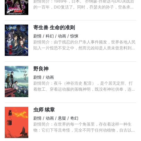
剧情简介：1989年，日本。 乔纳森·乔斯达与DIO决战后
的一百年，DIO复活了。同时，乔瑟夫的孙子，空条承太
郎发现自己有幽波纹（替身）能力，DIO的复活影响了没
有替身抵抗能力的母亲，陷入病危情况； ...
寄生兽 生命的准则
剧情 / 科幻 / 动画 / 惊悚
剧情简介：由于残忍的分尸杀人事件频发，世界各地人民
陷入一片惶恐不安之中，然而元凶却是人类未曾意料到
的“寄生兽”。这些寄生生物的幼虫侵入人类或动物身体
后，以寄生脑部为目标， ...
野良神
剧情 / 动画
剧情简介：夜斗（神谷浩史 配音），是个居无定所、打
着散工、穿着运动服的落魄神明，既没有神社供奉，连手
下的神器也急着跳槽，他却怀着“受万民景仰”的伟大梦
想，以五元香油钱为价格， ...
虫师 续章
剧情 / 动画 / 悬疑 / 奇幻
剧情简介：在世界的每一个角落里，存在着这样一种生
物：它们下等且奇怪，完全不同于任何动植物，自古以来
为人类所敬畏，不知何时开始，被称为“虫”。它们有自己