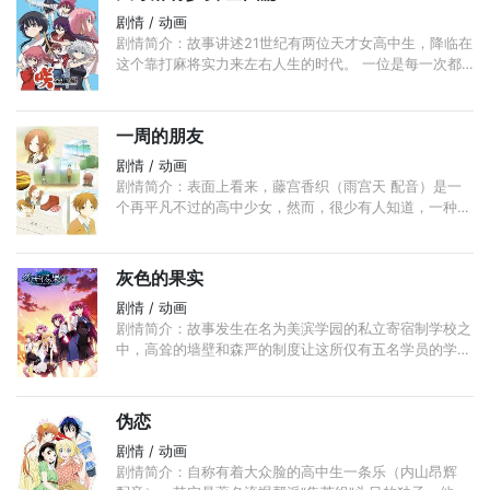
剧情 / 动画
剧情简介：故事讲述21世纪有两位天才女高中生，降临在
这个靠打麻将实力来左右人生的时代。 一位是每一次都
能够以正负0分没输没赢的方式打完牌局的少女宫永咲。
...
一周的朋友
剧情 / 动画
剧情简介：表面上看来，藤宫香织（雨宫天 配音）是一
个再平凡不过的高中少女，然而，很少有人知道，一种罕
见的疾病让香织的记忆只能维持一周的时间。曾经感情要
好的朋友、让人快乐的事情， ...
灰色的果实
剧情 / 动画
剧情简介：故事发生在名为美滨学园的私立寄宿制学校之
中，高耸的墙壁和森严的制度让这所仅有五名学员的学校
成为了与世隔绝的桃花源，某日，一位名为风见雄二（樱
井孝宏 配音）的男生转学来到了这里， ...
伪恋
剧情 / 动画
剧情简介：自称有着大众脸的高中生一条乐（内山昂辉