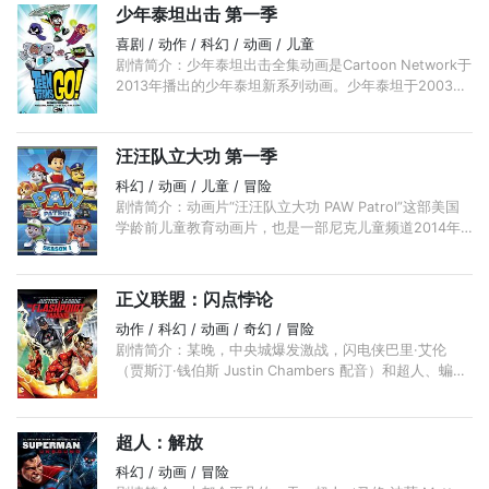
少年泰坦出击 第一季
喜剧 / 动作 / 科幻 / 动画 / 儿童
剧情简介：少年泰坦出击全集动画是Cartoon Network于
2013年播出的少年泰坦新系列动画。少年泰坦于2003年
制作成动画片,首次在Cartoon Network播放,由于该动画
有包括蝙蝠侠系列的罗宾在 ...
汪汪队立大功 第一季
科幻 / 动画 / 儿童 / 冒险
剧情简介：动画片“汪汪队立大功 PAW Patrol”这部美国
学龄前儿童教育动画片，也是一部尼克儿童频道2014年
热播中的新作，讲述男孩莱德带领的一个狗狗救援队的精
彩故事。 ...
正义联盟：闪点悖论
动作 / 科幻 / 动画 / 奇幻 / 冒险
剧情简介：某晚，中央城爆发激战，闪电侠巴里·艾伦
（贾斯汀·钱伯斯 Justin Chambers 配音）和超人、蝙蝠
侠、戴安娜、绿灯侠等正义联盟的伙伴们与来自25世纪
的急速教授及其爪牙镜子大师、陀螺、速冻队长你来我
往， ...
超人：解放
科幻 / 动画 / 冒险