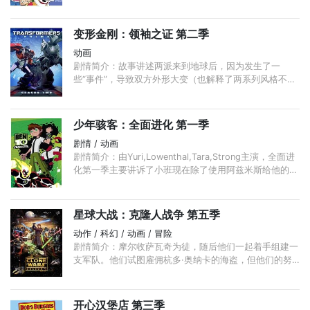
变形金刚：领袖之证 第二季
动画
剧情简介：故事讲述两派来到地球后，因为发生了一
些“事件”，导致双方外形大变（也解释了两系列风格不同
的原因）。也由于这些“事件”，变形金刚要隐藏于人类社
会之中。 ...
少年骇客：全面进化 第一季
剧情 / 动画
剧情简介：由Yuri,Lowenthal,Tara,Strong主演，全面进
化第一季主要讲诉了小班现在除了使用阿兹米斯给他的新
Omnitrix持续保护世界，还遇到新的伙伴戮克。 ...
星球大战：克隆人战争 第五季
动作 / 科幻 / 动画 / 冒险
剧情简介：摩尔收萨瓦奇为徒，随后他们一起着手组建一
支军队。他们试图雇佣杭多·奥纳卡的海盗，但他们的努
力遭到了绝地委员会成员欧比旺·克诺比和阿迪·加利亚的
阻拦。
开心汉堡店 第三季