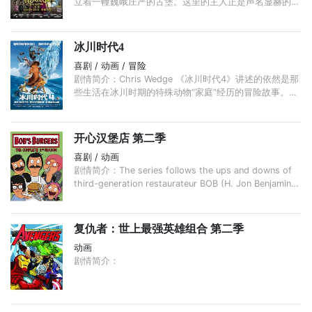
立着一幢巍峨庄严的古堡。这里的主人正是声名显赫的吸
血鬼德古拉（亚当·桑德勒 Adam Sandler 配音）。 ...
冰川时代4
喜剧 / 动画 / 冒险
剧情简介：Chris Wedge 《冰川时代4》讲述的依然是那
些生活在冰川时期的特殊动物“家庭”经历的冒险故事。那
只永远追着松果的无敌贱，又苦逼的小松鼠奎特（克里斯
·韦奇 Chris Wedge 配音 ）这次搞出了更大的事件， ...
开心汉堡店 第二季
喜剧 / 动画
剧情简介：The series follows the ups and downs of
third-generation restaurateur BOB (H. Jon Benjamin),
who runs Bob's Burgers with the help of his wife and
their three ...
复仇者：世上最强英雄组合 第二季
动画
剧情简介：