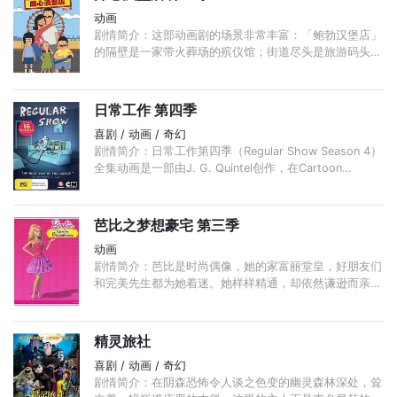
动画
剧情简介：这部动画剧的场景非常丰富：「鲍勃汉堡店」
的隔壁是一家带火葬场的殡仪馆；街道尽头是旅游码头；
几个街区外是市属中学，Bob和Linda的孩子们就在那里
读书； ...
日常工作 第四季
喜剧 / 动画 / 奇幻
剧情简介：日常工作第四季（Regular Show Season 4）
全集动画是一部由J. G. Quintel创作，在Cartoon
Network播出的美国动画片。剧集由两个生活在一起的朋
友展开：一只名叫摩迪凯的蓝色松鸦和一只名叫瑞格比的
浣熊。 ...
芭比之梦想豪宅 第三季
动画
剧情简介：芭比是时尚偶像，她的家富丽堂皇，好朋友们
和完美先生都为她着迷。她样样精通，却依然谦逊而亲
切，她不断鼓励她的朋友们直面任何挑战。Raquelle大胆
畅想，野心勃勃，总是想超越芭比。
精灵旅社
喜剧 / 动画 / 奇幻
剧情简介：在阴森恐怖令人谈之色变的幽灵森林深处，耸