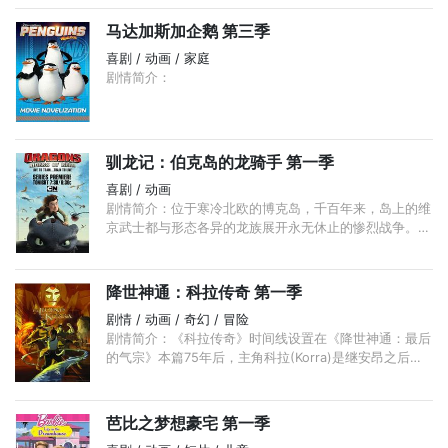
大搞破坏， ...
马达加斯加企鹅 第三季
喜剧 / 动画 / 家庭
剧情简介：
驯龙记：伯克岛的龙骑手 第一季
喜剧 / 动画
剧情简介：位于寒冷北欧的博克岛，千百年来，岛上的维
京武士都与形态各异的龙族展开永无休止的惨烈战争。随
着希卡普（杰伊·巴鲁切尔 Jay Baruchel 配音）和可爱的
无牙邂逅， ...
降世神通：科拉传奇 第一季
剧情 / 动画 / 奇幻 / 冒险
剧情简介：《科拉传奇》时间线设置在《降世神通：最后
的气宗》本篇75年后，主角科拉(Korra)是继安昂之后的
下一位女性神通，诞生于南方水族部落，性格热情叛逆，
...
芭比之梦想豪宅 第一季