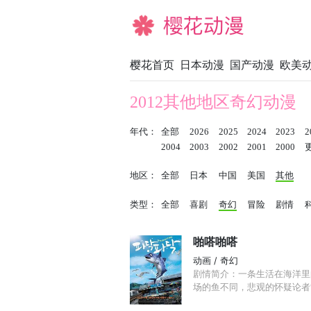
樱花动漫
樱花首页
日本动漫
国产动漫
欧美
2012其他地区奇幻动漫
年代：
全部
2026
2025
2024
2023
2
2004
2003
2002
2001
2000
地区：
全部
日本
中国
美国
其他
类型：
全部
喜剧
奇幻
冒险
剧情
啪嗒啪嗒
动画 / 奇幻
剧情简介：一条生活在海洋里
场的鱼不同，悲观的怀疑论者“老