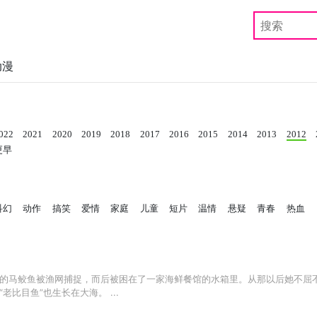
动漫
022
2021
2020
2019
2018
2017
2016
2015
2014
2013
2012
更早
科幻
动作
搞笑
爱情
家庭
儿童
短片
温情
悬疑
青春
热血
的马鲛鱼被渔网捕捉，而后被困在了一家海鲜餐馆的水箱里。从那以后她不屈
比目鱼”也生长在大海。 ...