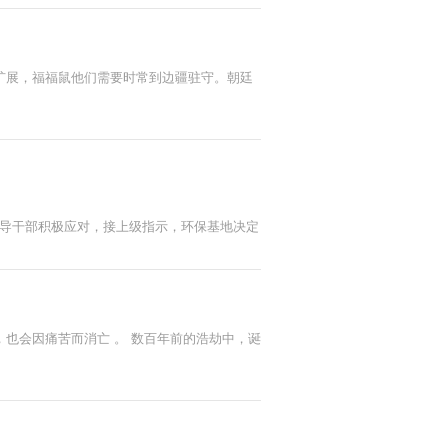
扩展，福福鼠他们需要时常到边疆驻守。朝廷
领导干部积极应对，接上级指示，环保基地决定
也会因痛苦而消亡 。 数百年前的浩劫中，诞