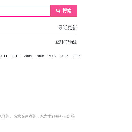
submit
最近更新
查到
5
部动漫
2011
2010
2009
2008
2007
2006
2005
色彩莲。为求保住彩莲，东方求败被外人蛊惑