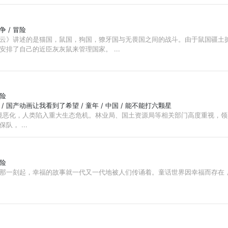
战争 / 冒险
云》讲述的是猫国，鼠国，狗国，獠牙国与无畏国之间的战斗。由于鼠国疆土
排了自己的近臣灰灰鼠来管理国家。 ...
冒险
国产 / 国产动画让我看到了希望 / 童年 / 中国 / 能不能打六颗星
环境恶化，人类陷入重大生态危机。林业局、国土资源局等相关部门高度重视，
， ...
冒险
那一刻起，幸福的故事就一代又一代地被人们传诵着。童话世界因幸福而存在，