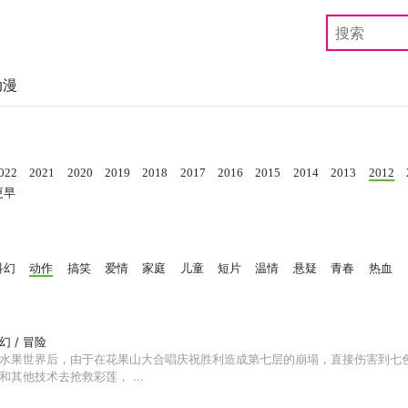
动漫
022
2021
2020
2019
2018
2017
2016
2015
2014
2013
2012
更早
科幻
动作
搞笑
爱情
家庭
儿童
短片
温情
悬疑
青春
热血
奇幻 / 冒险
水果世界后，由于在花果山大合唱庆祝胜利造成第七层的崩塌，直接伤害到七
其他技术去抢救彩莲， ...