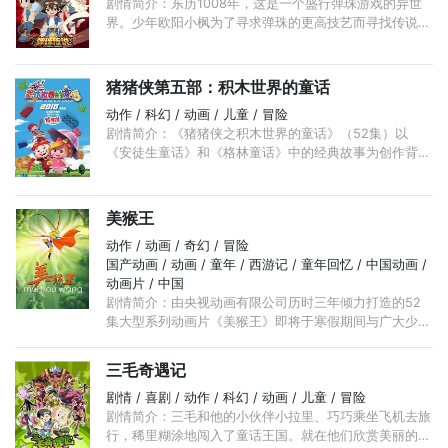
剧情简介：东历1008年，这是一个盛行弹珠游戏的异世
界。少年欧阳小枫为了寻求弹珠的更高技艺而寻找传说中
的弹珠仙人拜师学艺，之后在弹珠仙人所在的仙珠山遇到
了其他四个并肩作战的好朋友， ...
猪猪侠第五部：积木世界的童话
动作 / 科幻 / 动画 / 儿童 / 冒险
剧情简介：《猪猪侠之积木世界的童话》（52集）以
《安徒生童话》和《格林童话》中的经典故事为创作背
景，延续猪猪侠系列动画一贯的幽默风格，塑造了如白雪
公主、灰姑娘、白马王子、小红帽等30多个西方童话故
事中的经典人物 ...
美猴王
动作 / 动画 / 奇幻 / 冒险
国产动画 / 动画 / 童年 / 西游记 / 童年回忆 / 中国动画 /
动画片 / 中国
剧情简介：由央视动画有限公司历时三年倾力打造的52
集大型系列动画片《美猴王》即将于寒假期间与广大少年
朋友见面。《美猴王》是央视动画精心打造的中央电视台
第四部动画大片， ...
三毛奇遇记
剧情 / 喜剧 / 动作 / 科幻 / 动画 / 儿童 / 冒险
剧情简介：三毛和他的小伙伴小拉里、巧巧乘坐飞机去旅
行，稀里糊涂地闯入了童话王国。就在他们欣赏美丽的沙