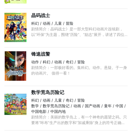
漠风光时，三毛等人遭到了一个不明身份的小坏蛋——小
旋风的袭击。 ...
晶码战士
科幻 / 动画 / 儿童 / 冒险
剧情简介：晶码战士》是一部大型科幻动画片连续剧，
以“环保”为主题，围绕“历险”、“励志”展开，讲述了四位
主人公与他们的晶码兽为了保护地球，与外星球邪恶集团
作斗争的故事。
锋速战警
动作 / 科幻 / 动画 / 奇幻 / 冒险
剧情简介：一部极好看的。集科幻。动作。悬疑。于一身
的动画片。 值得一看！
数学荒岛历险记
科幻 / 动画 / 儿童 / 奇幻 / 冒险
数学 / 数学荒岛历险记 / 动画 / 国产动画 / 童年 / 中国 /
中国电影 / 中国内地
剧情简介：美丽的数学岛上，有一个神奇的愿望之码。只
要将“咔布”生产出的数字和“加减乘除”身上的符号正确填
入其中，就可以实现任何愿望。博士为了实现统治世界的