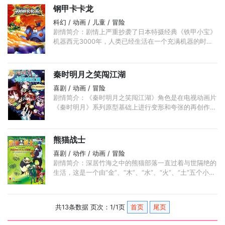
野心，一心想要得到五只咔布。 ...
钢甲卡卡龙
科幻 / 动画 / 儿童 / 冒险
剧情简介：剧情上严重抄袭了日本特摄经典《铁甲小宝》
机器西元3000年，人类已经生活在一个充满机器的时代
了，生活的一切几乎都是依靠机器完成的。故事发生在一
个叫乌拉拉的现代化小城里， ...
秦时明月之笑闯江湖
喜剧 / 动画 / 冒险
剧情简介：《秦时明月之笑闯江湖》角色是在电视动画片
《秦时明月》系列原型基础上进行变形和夸张的再创作，
将其人物转换成Q版，以活泼趣味形式进行演绎。 ...
熊猫战士
喜剧 / 动作 / 动画 / 冒险
剧情简介：深居竹海之中的熊猫部落一直过着与世隔绝的
生活，这是一个由“金”、“木”、“水”、“火”、“土”五个小家
族组成的部落，各自怀着五行的绝技(五行：金,木,水,火,
土)。 ...
共13条数据 页次：1/1页
首页
尾页