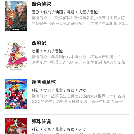
魔角侦探
喜剧 / 科幻 / 动画 / 悬疑 / 儿童 / 冒险
剧情简介：《魔角侦探》改编自著名少儿节目主持人陈岳
的畅销书《齐乐天和老舅侦探》，讲述了在金枪鱼小镇
上，少年齐乐天与伙伴们一同破案，击败邪恶的故事。
...
西游记
动画 / 奇幻 / 冒险
剧情简介：单集制作成本逾百万，堪称国产动漫大片。
法国戛纳电视节上以10万美元一集的亚洲动画片新纪录，
成功打入欧美主流市场。 南非国际影展喜获金奖，成为
在此影展获奖的首个亚洲动漫作品。 ...
超智能足球
科幻 / 动画 / 儿童 / 冒险 / 运动
剧情简介：故事发生在科技发达的未来世界，一种名为
GGO的迷你足球机器人风靡全球，每一个机器人有一个
操纵者，操纵者可以操纵这些机器人进行激烈的足球比
赛。 ...
弹珠传说
科幻 / 动画 / 儿童 / 冒险 / 运动