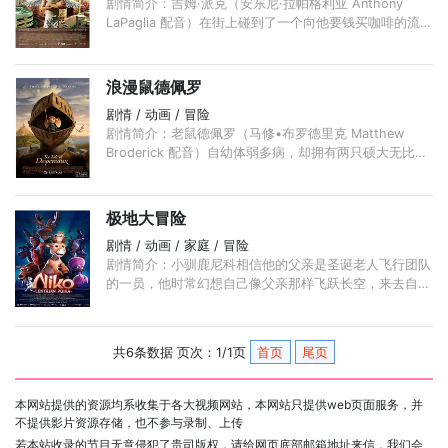
剧情简介：吉姆·派克（安东尼·拉帕格利亚 Anthony
LaPaglia 配音）在街上碰到了一个向他要钱买咖啡的流浪
汉（杰弗里·拉什 Geoffrey Rush 配音），他没给钱，没
想到那流浪汉竟在他面前饮弹自尽。 ...
浪漫鼠德佩罗
剧情 / 动画 / 冒险
剧情简介：老鼠德佩罗（马修•布罗德里克 Matthew
Broderick 配音）自幼体弱多病，却拥有两只硕大无比的
耳朵。童年在图书馆度过，慢慢的开始学会了认字，学会
了阅读， ...
极地大冒险
剧情 / 动画 / 家庭 / 冒险
剧情简介：小驯鹿尼科相信他的父亲是圣诞老人飞行团队
的一员，他时常幻想自己像父亲那样飞跃长空，来去自
由，但是他的尝试屡次失败，还因此遭到伙伴们的奚落。
...
共6条数据 页次：1/1页
首页
尾页
本网站提供的资源均系收集于各大视频网站，本网站只提供web页面服务，并
不提供影片资源存储，也不参与录制、上传
若本站收录的节目无意侵犯了贵司版权，请给网页底部邮箱地址来信，我们会