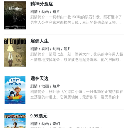
精神分裂症
剧情 / 动画 / 短片
剧情简介：一切都由一枚150吨的陨石引发。陨石砸中了
男主人公亨利家对面楼的天线，幸运的是他毫发无损。但
此事过后，他的世界刚好与现实世界偏离了水平91cm。
...
雇佣人生
剧情 / 喜剧 / 动画 / 短片
剧情简介：清晨七点一刻，闹钟大作，秃头的中年男人极
不情愿地按掉闹铃，颇显疲惫地起身洗漱。他的房间颇为
奇怪，无论是地灯、梳妆台、餐桌、椅子还是衣架，都由
人来担任。 ...
远在天边
剧情 / 动画 / 短片
剧情简介：秋叶纷飞的港口小镇，一只孤独的企鹅彷徨在
空荡荡的街道上。它饥肠辘辘，无所依靠，漫无目的来到
了一个小男孩的家中。企鹅似乎对男孩的收音机颇感兴
趣，男孩则有些不知所措， ...
9.99澳元
剧情 / 动画 / 奇幻