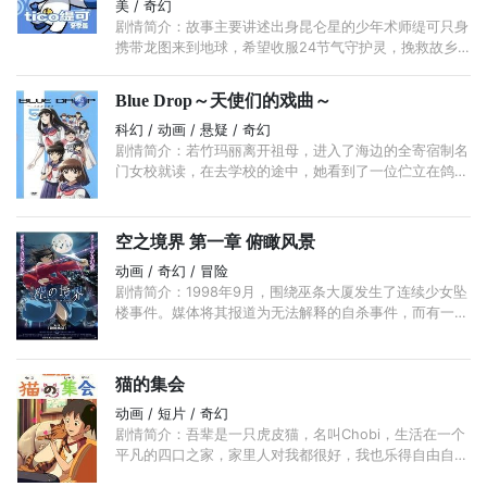
美 / 奇幻
剧情简介：故事主要讲述出身昆仑星的少年术师缇可只身
携带龙图来到地球，希望收服24节气守护灵，挽救故乡
的危机。阴差阳错之下，龙图落到地球小男孩夏天手里，
并承认其为主人。 ...
Blue Drop～天使们的戏曲～
科幻 / 动画 / 悬疑 / 奇幻
剧情简介：若竹玛丽离开祖母，进入了海边的全寄宿制名
门女校就读，在去学校的途中，她看到了一位伫立在鸽群
中的少女。原来那位少女是入侵地球的舰队舰长——萩
乃。 ...
空之境界 第一章 俯瞰风景
动画 / 奇幻 / 冒险
剧情简介：1998年9月，围绕巫条大厦发生了连续少女坠
楼事件。媒体将其报道为无法解释的自杀事件，而有一个
人，看出了事件背后的某种关联。 她是魔术师苍崎橙
子，伽蓝堂事务所的所长。 ...
猫的集会
动画 / 短片 / 奇幻
剧情简介：吾辈是一只虎皮猫，名叫Chobi，生活在一个
平凡的四口之家，家里人对我都很好，我也乐得自由自
在，懒散度日，可是这家人不知道是无心还是故意，出来