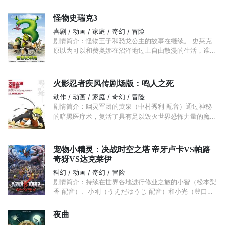
进去总会踩到Chobi我的尾巴。 ...
怪物史瑞克3
喜剧 / 动画 / 家庭 / 奇幻 / 冒险
剧情简介：怪物王子和恐龙公主的故事在继续。 史莱克
原以为可以和费奥娜在沼泽地过上自由散漫的生活，谁知
道费奥娜的父亲，变成青蛙的“遥远王国”国王病重，史莱
克和费奥娜不得不放弃自由，继承王国。 ...
火影忍者疾风传剧场版：鸣人之死
动作 / 动画 / 家庭 / 奇幻 / 冒险
剧情简介：幽灵军团的黄泉（中村秀利 配音）通过神秘
的暗黑医疗术，复活了具有足以毁灭世界恐怖力量的魔物
魍魉（加藤精三 配音），希望以此建立黑暗的千年王
国。 ...
宠物小精灵：决战时空之塔 帝牙卢卡VS帕路
奇犽VS达克莱伊
科幻 / 动画 / 奇幻 / 冒险
剧情简介：持续在世界各地进行修业之旅的小智（松本梨
香 配音）、小刚（うえだゆうじ 配音）和小光（豊口め
ぐみ 配音），历经长途跋涉终于来到了位于山谷丘陵处
的目的地阿拉莫斯镇。 ...
夜曲