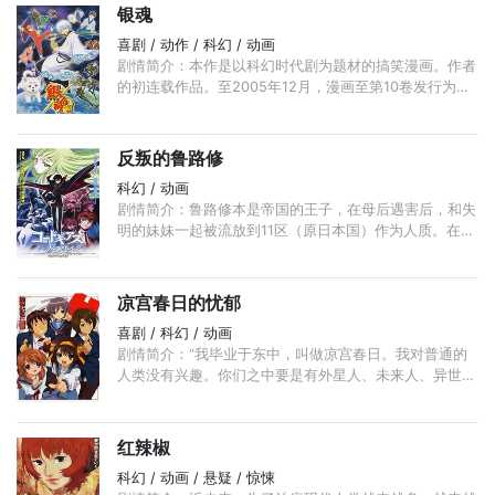
银魂
喜剧 / 动作 / 科幻 / 动画
剧情简介：本作是以科幻时代剧为题材的搞笑漫画。作者
的初连载作品。至2005年12月，漫画至第10卷发行为
止，累积总计卖出超过500万本。 银魂的OVA于“JUMP
FESTA・ANIME TOUR '05（ジャンプフェスタ・アニメ
ツアー'05）” ...
反叛的鲁路修
科幻 / 动画
剧情简介：鲁路修本是帝国的王子，在母后遇害后，和失
明的妹妹一起被流放到11区（原日本国）作为人质。在那
里他们结识了日本王子朱雀，三人共同度过一段美好的童
年时光。 ...
凉宫春日的忧郁
喜剧 / 科幻 / 动画
剧情简介：“我毕业于东中，叫做凉宫春日。我对普通的
人类没有兴趣。你们之中要是有外星人、未来人、异世界
人或者超能力者的话，就尽管来找我吧。”这是凉宫春日
的宣言，也是她对于平庸生活的挑战。 ...
红辣椒
科幻 / 动画 / 悬疑 / 惊悚