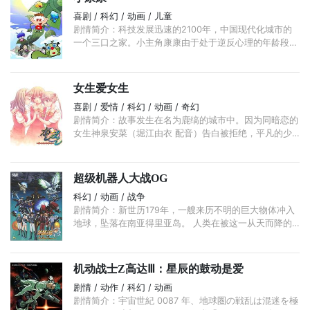
喜剧 / 科幻 / 动画 / 儿童
剧情简介：科技发展迅速的2100年，中国现代化城市的
一个三口之家。小主角康康由于处于逆反心理的年龄段，
喜欢做一些力所不及，又不按常理去做的事情。康康在幼
儿园还有一群活泼可爱， ...
女生爱女生
喜剧 / 爱情 / 科幻 / 动画 / 奇幻
剧情简介：故事发生在名为鹿缟的城市中。因为同暗恋的
女生神泉安菜（堀江由衣 配音）告白被拒绝，平凡的少
年大佛弹（植田佳奈 配音）决定前往鹿缟山换换心情。
...
超级机器人大战OG
科幻 / 动画 / 战争
剧情简介：新世历179年，一艘来历不明的巨大物体冲入
地球，坠落在南亚得里亚岛。 人类在被这一从天而降的
怪物吓得惊魂未定之时，以比安.佐尔达克博士为首，科
学家们对这一天外来客进行了调查。 ...
机动战士Z高达Ⅲ：星辰的鼓动是爱
剧情 / 动作 / 科幻 / 动画
剧情简介：宇宙世紀 0087 年、地球圏の戦乱は混迷を極