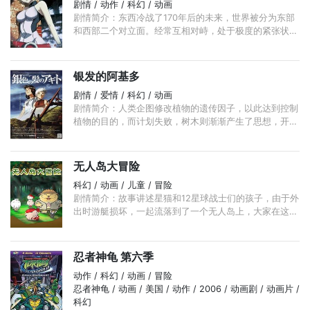
剧情 / 动作 / 科幻 / 动画
剧情简介：东西冷战了170年后的未来，世界被分为东部
和西部二个对立面。经常互相对峙，处于极度的紧张状
态。在那样的状况中，设立了秘密谍报组织“Zero zero机
关”，组织以00号码称呼着间谍部队中的人工控制机械
人。 ...
银发的阿基多
剧情 / 爱情 / 科幻 / 动画
剧情简介：人类企图修改植物的遗传因子，以此达到控制
植物的目的，而计划失败，树木则渐渐产生了思想，开始
了无节制的生长，使得地球遭到了毁灭性的破坏。 ...
无人岛大冒险
科幻 / 动画 / 儿童 / 冒险
剧情简介：故事讲述星猫和12星球战士们的孩子，由于外
出时游艇损坏，一起流落到了一个无人岛上，大家在这里
共同合作，共同努力，战胜了寒冷，食物短缺等众多困
难。 ...
忍者神龟 第六季
动作 / 科幻 / 动画 / 冒险
忍者神龟 / 动画 / 美国 / 动作 / 2006 / 动画剧 / 动画片 /
科幻