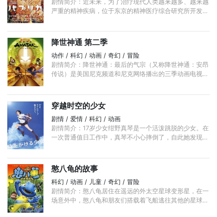
剧情简介：近未来，为了治疗现代人类越来越多、越来越
严重的精神疾病，位于东京的精神医疗综合研究所开发出
一种可以反映他人梦境的机器。通过微型DC的帮助，梦
境在显示器上呈现出来，更方便找到一个人焦虑的症结。
...
降世神通 第二季
动作 / 科幻 / 动画 / 奇幻 / 冒险
剧情简介：降世神通：最后的气宗（又称降世神通：安昂
传说）是美国尼克频道和尼克网络播出的三季动画电视系
列节目。该系列由担任执行制片人的Michael Dante
DiMartino和Bryan Konietzko以及Aaron Ehasz创作和发
行。 ...
穿越时空的少女
剧情 / 爱情 / 科幻 / 动画
剧情简介：17岁少女绀野真琴是一个活泼跳脱的少女。在
一次普通值日工作中，真琴不小心摔倒了，自此她发现自
己拥有了穿越时空的能力。她兴奋不已，掌握了穿越时空
的方法后， ...
憨八龟的故事
科幻 / 动画 / 儿童 / 奇幻 / 冒险
剧情简介：憨八龟居住在遥远的外太空星球变形星，在一
场意外中，憨八龟和朋友们搭载着飞船逃往其他的星球，
却在途中遭遇了空难，憨八龟一人流落到了地球上。 ...