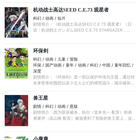
机动战士高达SEED C.E.73 观星者
科幻 / 动画 / 短片
剧情简介：《机动战士高达SEED C.E.73 观星者》（日
语：机动戦士ガンダムSEED C.E.73 STARGAZER，
Mobile Suit Gundam C.E.73 STARGAZER），是
SUNRISE（日升动画）工作室制作的C.E.纪元的机动战士
高达系列动画的OVA剧集短片， ...
环保剑
科幻 / 动画 / 儿童 / 冒险
环保 / 国产动画 / 童年 / 动画 / 科幻 / 中国 / 童年回忆 /
深度
剧情简介：《环保剑》是一部以保护环境为主题，通过对
未来世界的预想以及小主人公们的艰苦战斗，揭示破坏环
境的可怕后果，采取寓教于乐的战斗故事。沙尘污染的魔
头“黄旋风”； ...
兽王星
剧情 / 科幻 / 动画 / 悬疑
剧情简介：因为双亲被杀，特尔（堂本光一 配音）和弟
弟莱伊（高山南 配音）被放逐到了危险的兽王星上，这
是一个被女性统治的星球。在这里，居民按肤色被分
为“茶”“白”“黄”“黑”四“轮”， ...
小康康