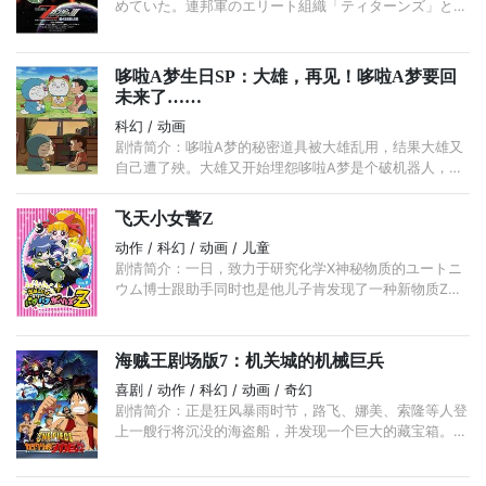
めていた。連邦軍のエリート組織「ティターンズ」と反
地球連邦組織「エゥーゴ」の内戦の最中、エゥーゴを指
揮する立場となったクワトロ ...
哆啦A梦生日SP：大雄，再见！哆啦A梦要回
未来了……
科幻 / 动画
剧情简介：哆啦A梦的秘密道具被大雄乱用，结果大雄又
自己遭了殃。大雄又开始埋怨哆啦A梦是个破机器人，哆
啦A梦开始说大雄是废柴，然后又跟大雄吵了起来。 ...
飞天小女警Z
动作 / 科幻 / 动画 / 儿童
剧情简介：一日，致力于研究化学X神秘物质的ユートニ
ウム博士跟助手同时也是他儿子肯发现了一种新物质Z。
这种物质发射出一道白光跟一道黑光，在东京城中放出。
...
海贼王剧场版7：机关城的机械巨兵
喜剧 / 动作 / 科幻 / 动画 / 奇幻
剧情简介：正是狂风暴雨时节，路飞、娜美、索隆等人登
上一艘行将沉没的海盗船，并发现一个巨大的藏宝箱。众
人费了九牛二虎之力，终于将箱子带回梅利号。 ...