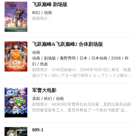
飞跃巅峰 剧场版
科幻 / 动画
剧情简介：
飞跃巅峰&飞跃巅峰2 合体剧场版
动画
动画 / 剧场版 / 庵野秀明 / 日本 / 日本动画 / 2006 / 科
幻 / 热血
剧情简介：OVA完結後の、2006年10月1日に東京・秋葉
原のアキバ3Dシアター他で前作とカップリング上映さ
れた。1作目ははオリジナルキャストで5.1chサラウンド
新録音したサウンドリプラ ...
军曹大电影
喜剧 / 科幻 / 动画
剧情简介：KERORO军曹寄住在日向家，竟因沉迷高达模
型而惨变家务工人，更意外释放了一个来自“K隆星”远古
时代的神秘武器KIRURU，令到全球大乱，面临毁灭危
机！ ...
009-1