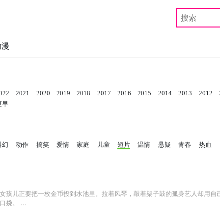
动漫
022
2021
2020
2019
2018
2017
2016
2015
2014
2013
2012
更早
科幻
动作
搞笑
爱情
家庭
儿童
短片
温情
悬疑
青春
热血
女孩儿正要把一枚金币投到水池里。拉着风琴，敲着架子鼓的孤身艺人却用自
。 ...