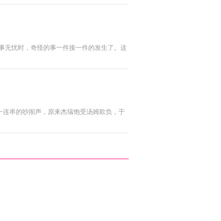
事无忧时，奇怪的事一件接一件的发生了。这
一连串的吵闹声，原来杰瑞饱受汤姆欺负，于