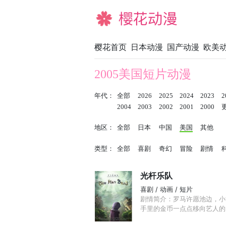
樱花动漫
樱花首页
日本动漫
国产动漫
欧美
2005美国短片动漫
年代：
全部
2026
2025
2024
2023
2
2004
2003
2002
2001
2000
地区：
全部
日本
中国
美国
其他
类型：
全部
喜剧
奇幻
冒险
剧情
光杆乐队
喜剧 / 动画 / 短片
剧情简介：罗马许愿池边，小
手里的金币一点点移向艺人的口袋