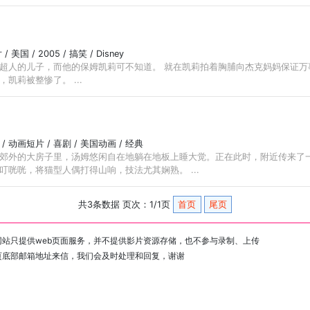
/ 美国 / 2005 / 搞笑 / Disney
超人的儿子，而他的保姆凯莉可不知道。 就在凯莉拍着胸脯向杰克妈妈保证万
凯莉被整惨了。 ...
 / 动画短片 / 喜剧 / 美国动画 / 经典
郊外的大房子里，汤姆悠闲自在地躺在地板上睡大觉。正在此时，附近传来了
咣咣，将猫型人偶打得山响，技法尤其娴熟。 ...
共3条数据 页次：1/1页
首页
尾页
站只提供web页面服务，并不提供影片资源存储，也不参与录制、上传
页底部邮箱地址来信，我们会及时处理和回复，谢谢