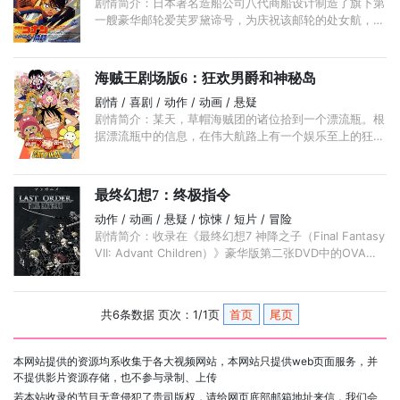
剧情简介：日本著名造船公司八代商船设计制造了旗下第
一艘豪华邮轮爱芙罗黛谛号，为庆祝该邮轮的处女航，八
代商船邀请各界名流参加，上到首相下到富豪悉数前来。
...
海贼王剧场版6：狂欢男爵和神秘岛
剧情 / 喜剧 / 动作 / 动画 / 悬疑
剧情简介：某天，草帽海贼团的诸位拾到一个漂流瓶。根
据漂流瓶中的信息，在伟大航路上有一个娱乐至上的狂欢
岛，靓女、美酒、佳肴应有尽有，是一个海贼中的海贼最
值得去的地方。 ...
最终幻想7：终极指令
动作 / 动画 / 悬疑 / 惊悚 / 短片 / 冒险
剧情简介：收录在《最终幻想7 神降之子（Final Fantasy
VII: Advant Children）》豪华版第二张DVD中的OVA作
品
共6条数据 页次：1/1页
首页
尾页
本网站提供的资源均系收集于各大视频网站，本网站只提供web页面服务，并
不提供影片资源存储，也不参与录制、上传
若本站收录的节目无意侵犯了贵司版权，请给网页底部邮箱地址来信，我们会