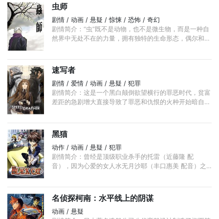
虫师
剧情 / 动画 / 悬疑 / 惊悚 / 恐怖 / 奇幻
剧情简介：“虫”既不是动物，也不是微生物，而是一种自
然界中无处不在的力量，拥有独特的生命形态，偶尔和人
类生命产生交汇，便生出一些奇妙的故事。但人们即使得
知了“虫”的存在， ...
速写者
剧情 / 爱情 / 动画 / 悬疑 / 犯罪
剧情简介：这是一个黑白颠倒欲望横行的罪恶时代，贫富
差距的急剧增大直接导致了罪恶和仇恨的火种开始暗自燃
烧。在六木本俱乐部中有着一个关于“女神”的传说，传说
中，只要得到了女神的祝福，便能够实现所想的愿望。
...
黑猫
动作 / 动画 / 悬疑 / 犯罪
剧情简介：曾经是顶级职业杀手的托雷（近藤隆 配
音），因为心爱的女人水无月沙耶（丰口惠美 配音）之
死金盆洗手。如今，他只是一个默默无闻的赏金猎手，但
他“不详的黑猫”的名号在黑道中依然被口口相传。 ...
名侦探柯南：水平线上的阴谋
动画 / 悬疑