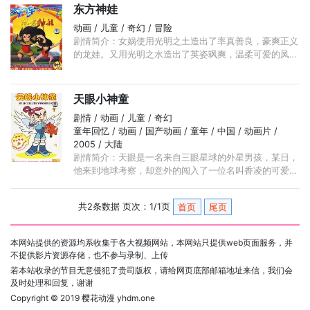
东方神娃
动画 / 儿童 / 奇幻 / 冒险
剧情简介：女娲使用光明之土造出了率真善良，豪爽正义
的龙娃。又用光明之水造出了英姿飒爽，温柔可爱的凤
娃，龙娃和凤娃视女娲为他们的母亲。天空中出现了巨大
的黑洞， ...
天眼小神童
剧情 / 动画 / 儿童 / 奇幻
童年回忆 / 动画 / 国产动画 / 童年 / 中国 / 动画片 /
2005 / 大陆
剧情简介：天眼是一名来自三眼星球的外星男孩，某日，
他来到地球考察，却意外的闯入了一位名叫香凌的可爱女
孩家。香凌家经营着一间冰淇淋店，天眼从未吃过如此美
味的食物， ...
共2条数据 页次：1/1页
首页
尾页
本网站提供的资源均系收集于各大视频网站，本网站只提供web页面服务，并
不提供影片资源存储，也不参与录制、上传
若本站收录的节目无意侵犯了贵司版权，请给网页底部邮箱地址来信，我们会
及时处理和回复，谢谢
Copyright © 2019
樱花动漫 yhdm.one