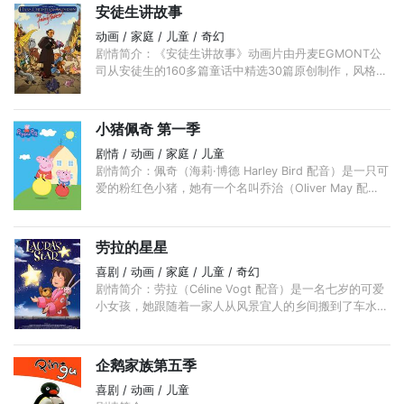
安徒生讲故事
动画 / 家庭 / 儿童 / 奇幻
剧情简介：《安徒生讲故事》动画片由丹麦EGMONT公
司从安徒生的160多篇童话中精选30篇原创制作，风格独
特，画面整洁、细腻、优美，生动地再现了安徒生的童话
精髓。
小猪佩奇 第一季
剧情 / 动画 / 家庭 / 儿童
剧情简介：佩奇（海莉·博德 Harley Bird 配音）是一只可
爱的粉红色小猪，她有一个名叫乔治（Oliver May 配
音）的弟弟，乔治不喜欢吃蔬菜，最喜欢的东西是巧克力
蛋糕和恐龙。 ...
劳拉的星星
喜剧 / 动画 / 家庭 / 儿童 / 奇幻
剧情简介：劳拉（Céline Vogt 配音）是一名七岁的可爱
小女孩，她跟随着一家人从风景宜人的乡间搬到了车水马
龙的城市之中。尽管十分想念乡间闲散的生活和优美的风
景，但是劳拉更想和家人在一起。 ...
企鹅家族第五季
喜剧 / 动画 / 儿童