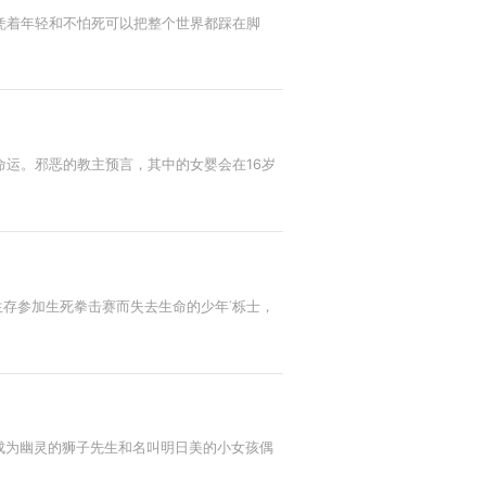
凭着年轻和不怕死可以把整个世界都踩在脚
运。邪恶的教主预言，其中的女婴会在16岁
生存参加生死拳击赛而失去生命的少年˙栎士，
事而成为幽灵的狮子先生和名叫明日美的小女孩偶