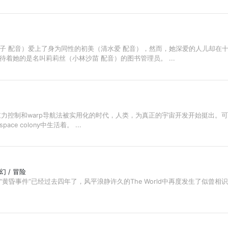
子 配音）爱上了身为同性的初美（清水爱 配音），然而，她深爱的人儿却在
着她的是名叫莉莉丝（小林沙苗 配音）的图书管理员。 ...
重力控制和warp导航法被实用化的时代，人类，为真正的宇宙开发开始挺出。
e colony中生活着。 ...
奇幻 / 冒险
黄昏事件”已经过去四年了，风平浪静许久的The World中再度发生了似曾