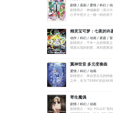
剧情 / 喜剧 / 爱情 / 科幻 / 
剧情简介：神城麻郁（浪川大
己手中照片上一模一样的房子， 
精灵宝可梦：七夜的许
动作 / 科幻 / 动画 / 家庭 / 
剧情简介：千年一次的彗星之
彗星出现的刹那，来到恩斯游乐
翼神世音 多元变奏曲
爱情 / 科幻 / 动画
剧情简介：来自异次元的种族
之外，名为“TERRA”的反MU
寄生魔偶
剧情 / 科幻 / 动画
剧情简介：“AD. POLICE