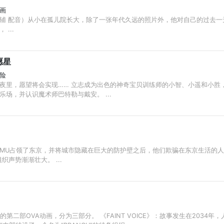
动画
辅 配音）从小在孤儿院长大，除了一张年代久远的照片外，他对自己的过去一
...
愿星
冒险
夜里，愿望将会实现…… 立志成为出色的神奇宝贝训练师的小智、小遥和小胜
场，并认识魔术师巴特勒与戴安。 ...
MU占领了东京，并将城市隐藏在巨大的防护壁之后，他们欺骗在东京生活的
组织声势渐渐壮大。 ...
”系列的第二部OVA动画，分为三部分。 《FAINT VOICE》：故事发生在203