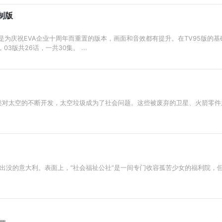
制版
，是为庆祝EVA企业十周年而重置的版本，画面和音效都有提升。在TV95版的基
，03版共26话，一共30集。 ...
人类对太空的不断开发，太空垃圾成为了社会问题。这些被废弃的卫星、火箭零
出没的意大利。表面上，“社会福祉公社”是一间专门收容孤苦少女的福利院，