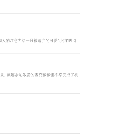
人的注意力给一只被遗弃的可爱"小狗"吸引
隶, 就连索尼敬爱的查克叔叔也不幸变成了机