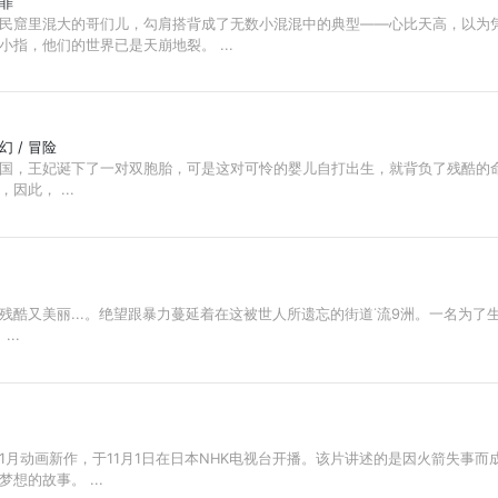
犯罪
民窟里混大的哥们儿，勾肩搭背成了无数小混混中的典型——心比天高，以为
指，他们的世界已是天崩地裂。 ...
奇幻 / 冒险
国，王妃诞下了一对双胞胎，可是这对可怜的婴儿自打出生，就背负了残酷的命
此， ...
残酷又美丽...。绝望跟暴力蔓延着在这被世人所遗忘的街道˙流9洲。一名为了
..
是11月动画新作，于11月1日在日本NHK电视台开播。该片讲述的是因火箭失
想的故事。 ...