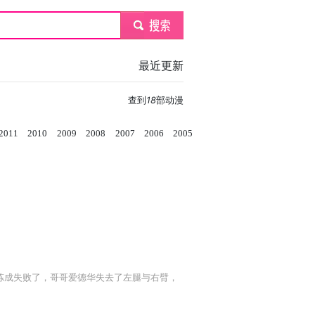
submit
最近更新
查到
18
部动漫
2011
2010
2009
2008
2007
2006
2005
炼成失败了，哥哥爱德华失去了左腿与右臂，