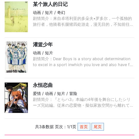
某个旅人的日记
动画 / 短片 / 奇幻
剧情简介：来自卓塔利亚的多朵夫•罗多尔，一个孤独的
旅行者，他骑着长腿猪四处游走，漫无目的，不知前往何
方。孤独沉默之人，日记是最好的倾诉对象。他的笔尖记
录下旅途中的见闻轶事， ...
灌篮少年
动画 / 短片
剧情简介：Dear Boys is a story about determination
to excel in a sport inwhich you love and also have fun
at the same time. The tension as underdogs in the
whole prefecture with only 5 players. ...
永恒恋曲
爱情 / 动画 / 短片 / 冒险
剧情简介：『とらハ3』本編の4年後を舞台にしたシリ
ーズ完結編。従来の恋愛物・擬似家族空間から離れて、
御神流の剣戦アクション物に方向転換が図られる。 ...
共3条数据 页次：1/1页
首页
尾页