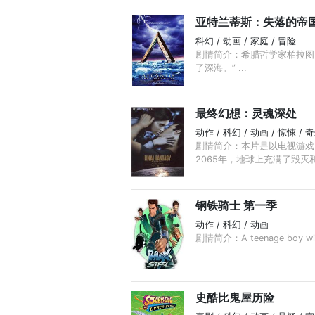
亚特兰蒂斯：失落的帝
科幻 / 动画 / 家庭 / 冒险
剧情简介：希腊哲学家柏拉图
了深海。” ...
最终幻想：灵魂深处
动作 / 科幻 / 动画 / 惊悚 / 
剧情简介：本片是以电视游戏
2065年，地球上充满了毁灭和混
钢铁骑士 第一季
动作 / 科幻 / 动画
剧情简介：A teenage boy with a
史酷比鬼屋历险