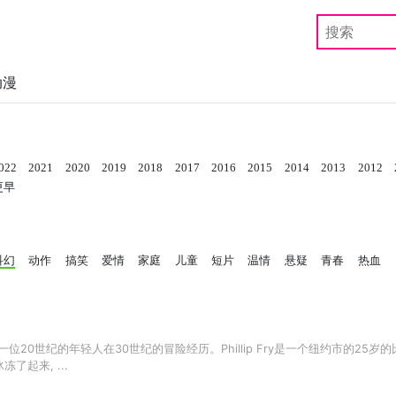
动漫
022
2021
2020
2019
2018
2017
2016
2015
2014
2013
2012
更早
科幻
动作
搞笑
爱情
家庭
儿童
短片
温情
悬疑
青春
热血
一位20世纪的年轻人在30世纪的冒险经历。Phillip Fry是一个纽约市的2
冻了起来, ...