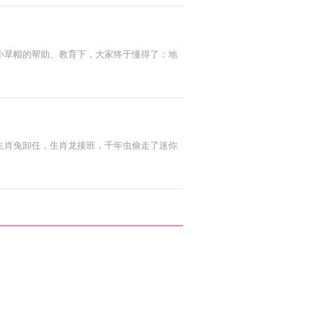
小草帽的帮助、教育下，大家终于懂得了：地
生肖兔卸任，生肖龙接班，千年虫偷走了迷你