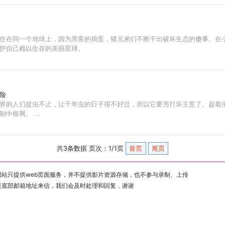
住在同一个地球上，因为黑客的捣蛋，猪兄弟们不断干出破坏生态的傻事。在
护自己赖以生存的美丽星球。
冒险
界的人们捉虫不止，让千年虫的日子很不好过，所以它要另打坏主意了。趁着
中枢啊。 ...
共3条数据 页次：1/1页
首页
尾页
站只提供web页面服务，并不提供影片资源存储，也不参与录制、上传
页底部邮箱地址来信，我们会及时处理和回复，谢谢