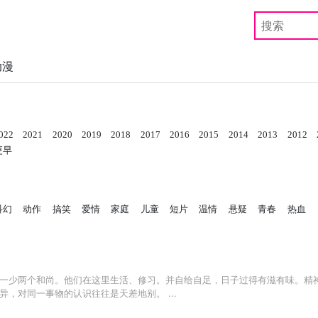
动漫
022
2021
2020
2019
2018
2017
2016
2015
2014
2013
2012
更早
科幻
动作
搞笑
爱情
家庭
儿童
短片
温情
悬疑
青春
热血
一少两个和尚。他们在这里生活、修习。并自给自足，日子过得有滋有味。精
，对同一事物的认识往往是天差地别。 ...