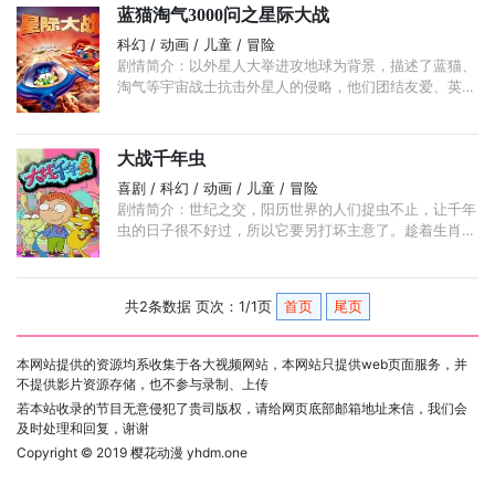
蓝猫淘气3000问之星际大战
科幻 / 动画 / 儿童 / 冒险
剧情简介：以外星人大举进攻地球为背景，描述了蓝猫、
淘气等宇宙战士抗击外星人的侵略，他们团结友爱、英勇
顽强和不畏强暴，同时也反映了人类共同保护地球自然环
境的重要性。
大战千年虫
喜剧 / 科幻 / 动画 / 儿童 / 冒险
剧情简介：世纪之交，阳历世界的人们捉虫不止，让千年
虫的日子很不好过，所以它要另打坏主意了。趁着生肖兔
卸任，生肖龙接班，千年虫偷走了迷你日晷，那可是生肖
国的时间控制中枢啊。 ...
共2条数据 页次：1/1页
首页
尾页
本网站提供的资源均系收集于各大视频网站，本网站只提供web页面服务，并
不提供影片资源存储，也不参与录制、上传
若本站收录的节目无意侵犯了贵司版权，请给网页底部邮箱地址来信，我们会
及时处理和回复，谢谢
Copyright © 2019
樱花动漫 yhdm.one