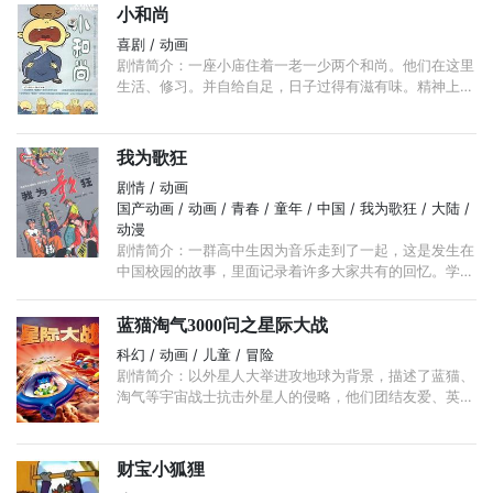
小和尚
喜剧 / 动画
剧情简介：一座小庙住着一老一少两个和尚。他们在这里
生活、修习。并自给自足，日子过得有滋有味。精神上也
相当充实。但是，这一老一少由于性格、年龄、阅历等等
方面的差异，对同一事物的认识往往是天差地别。 ...
我为歌狂
剧情 / 动画
国产动画 / 动画 / 青春 / 童年 / 中国 / 我为歌狂 / 大陆 /
动漫
剧情简介：一群高中生因为音乐走到了一起，这是发生在
中国校园的故事，里面记录着许多大家共有的回忆。学校
的二大帅哥叶峰和楚天歌，各有各的粉丝群。叶峰走酷男
路线，一副桀骜不驯的模样； ...
蓝猫淘气3000问之星际大战
科幻 / 动画 / 儿童 / 冒险
剧情简介：以外星人大举进攻地球为背景，描述了蓝猫、
淘气等宇宙战士抗击外星人的侵略，他们团结友爱、英勇
顽强和不畏强暴，同时也反映了人类共同保护地球自然环
境的重要性。
财宝小狐狸