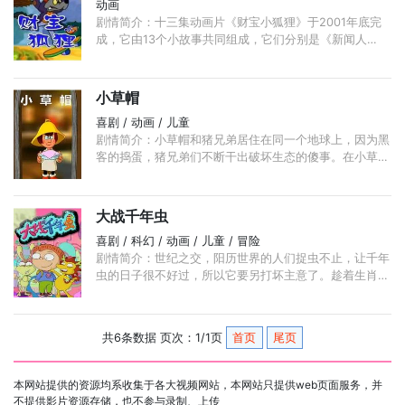
动画
剧情简介：十三集动画片《财宝小狐狸》于2001年底完
成，它由13个小故事共同组成，它们分别是《新闻人
物》、《手足情深》、《新房子》、《寻宝记》、《遭遇
太空人》、《经商之道》、 ...
小草帽
喜剧 / 动画 / 儿童
剧情简介：小草帽和猪兄弟居住在同一个地球上，因为黑
客的捣蛋，猪兄弟们不断干出破坏生态的傻事。在小草帽
的帮助、教育下，大家终于懂得了：地球只有一个，我们
应该一起保护自己赖以生存的美丽星球。
大战千年虫
喜剧 / 科幻 / 动画 / 儿童 / 冒险
剧情简介：世纪之交，阳历世界的人们捉虫不止，让千年
虫的日子很不好过，所以它要另打坏主意了。趁着生肖兔
卸任，生肖龙接班，千年虫偷走了迷你日晷，那可是生肖
国的时间控制中枢啊。 ...
共6条数据 页次：1/1页
首页
尾页
本网站提供的资源均系收集于各大视频网站，本网站只提供web页面服务，并
不提供影片资源存储，也不参与录制、上传