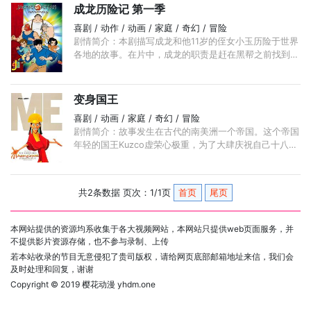
成龙历险记 第一季
喜剧 / 动作 / 动画 / 家庭 / 奇幻 / 冒险
剧情简介：本剧描写成龙和他11岁的侄女小玉历险于世界
各地的故事。在片中，成龙的职责是赶在黑帮之前找到12
个魔力符咒。在寻找符咒的过程中，成龙意外发现每个符
咒都代表着中国的十二生肖之一， ...
变身国王
喜剧 / 动画 / 家庭 / 奇幻 / 冒险
剧情简介：故事发生在古代的南美洲一个帝国。这个帝国
年轻的国王Kuzco虚荣心极重，为了大肆庆祝自己十八岁
的生日，他决定在帝国首都附近的一座山上建立一座宫
殿。 ...
共2条数据 页次：1/1页
首页
尾页
本网站提供的资源均系收集于各大视频网站，本网站只提供web页面服务，并
不提供影片资源存储，也不参与录制、上传
若本站收录的节目无意侵犯了贵司版权，请给网页底部邮箱地址来信，我们会
及时处理和回复，谢谢
Copyright © 2019
樱花动漫 yhdm.one