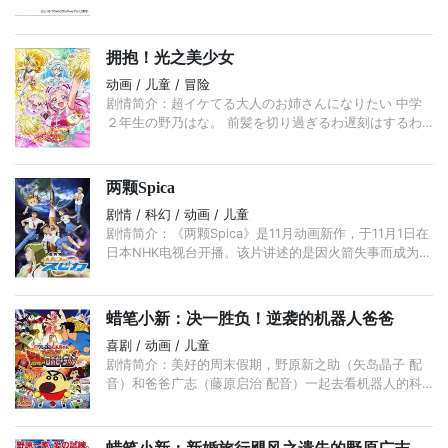
私人生活也将呈现在众人面前。工作之外的穆恩系长（森
川智之 配音）， ...
拥抱！光之美少女
动画 / 儿童 / 冒险
剧情简介：超イケてる大人のお姉さんになりたい 中学
２年生の野乃はな。 前髪を切り過ぎるわ遅刻はするわ
で転校初日は大失敗。 でも、なんだか素敵な出会いも
あったり また明日からの ...
两颗Spica
剧情 / 科幻 / 动画 / 儿童
剧情简介：《两颗Spica》是11月动画新作，于11月1日在
日本NHK电视台开播。该片讲述的是因火箭失事而成为幽
灵的狮子先生和名叫明日美的小女孩偶然邂逅，俩人一起
完成上太空梦想的故事。 ...
蜡笔小新：决一胜负！逆袭的机器人爸爸
喜剧 / 动画 / 儿童
剧情简介：美好的周末假期，野原新之助（矢岛晶子 配
音）和爸爸广志（藤原启治 配音）一起去看机器人的科
幻电影，走出电影后的父子俩兴奋地大玩合体游戏，谁知
广志却不慎扭伤了腰。 ...