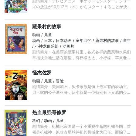
剧情简介：テレビアニメ「ポケットモンスター」シリー
ズの放送が10月17日（木）からスタートすることが決定
したぞ！ タイトルは「ポケットモンスター ＸＹ（エッ
クスワイ）」だ！！ ...
蔬果村的故事
动画 / 儿童
动画 / 日本 / 日本动画 / 童年回忆 / 蔬果村的故事 / 童年
/ 小神龙俱乐部 / 动画片
剧情简介：在美丽的蔬果村里，各式各样的蔬菜和水果们
幸福快乐地生活在那里，有柠檬太太、小柠檬、苹果老
师、青蛙大夫、香蕉夫妇、胡萝卜警长、胡桃太太、南瓜
先生、固执的胡桃刚克爷爷和和蔼的贝洛林村长等村民。
怪杰佐罗
...
动画 / 儿童 / 冒险
剧情简介：美国加州，贝卡家族是镇上最富有的农场主。
贝卡家的公子迪亚哥，从小就是一位特别有正义感的少
年，喜欢帮助弱者。迪亚哥的母亲很早就过世了，女佣玛
丽亚全心全意地照顾着整个家庭。 ...
热血最强哥修罗
科幻 / 动画 / 儿童
剧情简介：机械化帝国是一个不重视生命的机械帝国，首
领是机械神，以攻占星球并把其机械化为已任。而除了地