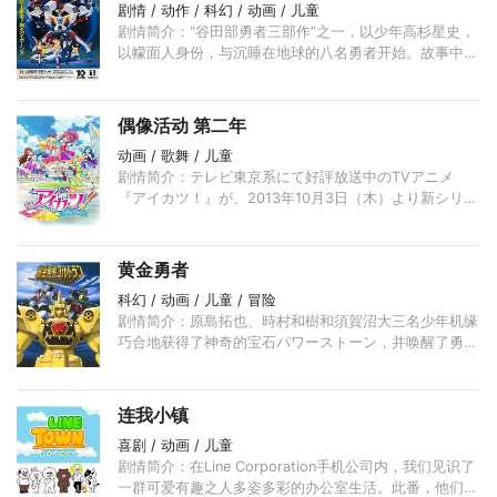
剧情 / 动作 / 科幻 / 动画 / 儿童
剧情简介：“谷田部勇者三部作”之一，以少年高杉星史，
以幪面人身份，与沉睡在地球的八名勇者开始。故事中设
定的时间，是在“太阳勇者”之前九年。故事主要围绕高杉
星史以隐藏身份，保卫地球的喜与悲为主线。 ...
偶像活动 第二年
动画 / 歌舞 / 儿童
剧情简介：テレビ東京系にて好評放送中のTVアニメ
『アイカツ！』が、2013年10月3日（木）より新シリー
ズに突入。星宮いちご（CV.諸星すみれ）たちの通うア
イドル学校「スターライト学園」 ...
黄金勇者
科幻 / 动画 / 儿童 / 冒险
剧情简介：原島拓也、時村和樹和須賀沼大三名少年机缘
巧合地获得了神奇的宝石パワーストーン，并唤醒了勇者
机器人ドラン。而ワルザック共和帝国的第一王子ワルタ
ー则为了自己的野心而对三人发动了攻击， ...
连我小镇
喜剧 / 动画 / 儿童
剧情简介：在Line Corporation手机公司内，我们见识了
一群可爱有趣之人多姿多彩的办公室生活。此番，他们的