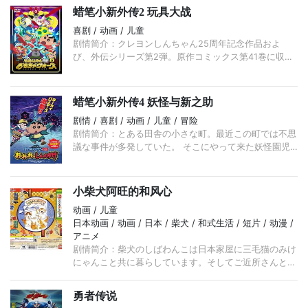
（三瓶由布子 配音）。 ...
蜡笔小新外传2 玩具大战
喜剧 / 动画 / 儿童
剧情简介：クレヨンしんちゃん25周年記念作品およ
び、外伝シリーズ第2弾。原作コミックス第41巻に収録
されている「フィギュアウォーズ」を元に全13話のシリ
ーズとして構成している。 ...
蜡笔小新外传4 妖怪与新之助
剧情 / 喜剧 / 动画 / 儿童 / 冒险
剧情简介：とある田舎の小さな町。最近この町では不思
議な事件が多発していた。 そこにやって来た妖怪園児
「お・お・お・のしんのすけ」とその父、妖怪「タマタ
マ親父」。 ...
小柴犬阿旺的和风心
动画 / 儿童
日本动画 / 动画 / 日本 / 柴犬 / 和式生活 / 短片 / 动漫 /
アニメ
剧情简介：柴犬のしばわんこは日本家屋に三毛猫のみけ
にゃんこと共に暮らしています。そしてご近所さんと
仲良くおつきあいをしています。季節の移り変わりを楽
しんだり、日常生活で ...
勇者传说