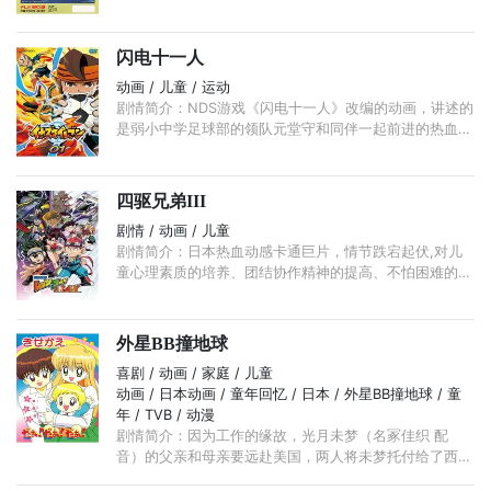
球，包括月球在内，整个太阳系已被机械化了。 ...
闪电十一人
动画 / 儿童 / 运动
剧情简介：NDS游戏《闪电十一人》改编的动画，讲述的
是弱小中学足球部的领队元堂守和同伴一起前进的热血系
列的故事，动画中将会更加细致地描绘游戏里爽快的超必
杀技能，让观众更具备临场感。 ...
四驱兄弟III
剧情 / 动画 / 儿童
剧情简介：日本热血动感卡通巨片，情节跌宕起伏,对儿
童心理素质的培养、团结协作精神的提高、不怕困难的勇
气的培育、科学意识的发展，具有积极的意义。 ...
外星BB撞地球
喜剧 / 动画 / 家庭 / 儿童
动画 / 日本动画 / 童年回忆 / 日本 / 外星BB撞地球 / 童
年 / TVB / 动漫
剧情简介：因为工作的缘故，光月未梦（名冢佳织 配
音）的父亲和母亲要远赴美国，两人将未梦托付给了西园
寺家，在那里，未梦结识了西园寺家的儿子西园寺彷徨