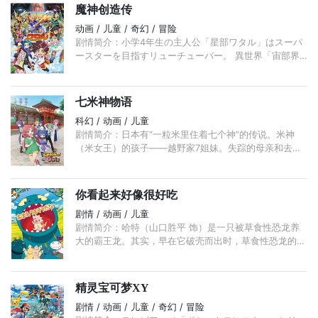
魔神创造传
动画 / 儿童 / 奇幻 / 冒险
剧情简介：小学4年生の主人公「星部ワタル」はスーパ
ースターを目指すリューチューバー。 異世界「宙部界
（ちゅうぶかい）」を舞台に、ラスボス「エンジョー
ダ」 ...
七米神物语
科幻 / 动画 / 儿童
剧情简介：日本有“一粒米里住着七个神”的传说。米神
（米女王）的孩子——越野家7姐妹。失踪的母亲和去寻
找她的父亲。姐妹们努力找回破碎的家庭，通过各种各样
的相遇和料理。 ...
你看起来好像很好吃
剧情 / 动画 / 儿童
剧情简介：哈特（山口胜平 饰）是一只被草食性恐龙养
大的霸王龙。其实，早在它破壳而出时，草食性恐龙的首
领就曾命令哈特的母亲（原田知世 饰）抛弃它，但母亲
却最终还是偷偷把它养大。 ...
精灵宝可梦XY
剧情 / 动画 / 儿童 / 奇幻 / 冒险