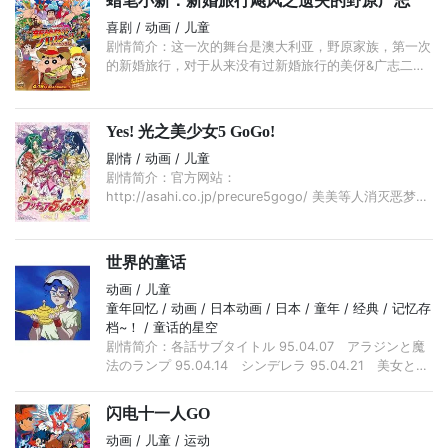
蜡笔小新：新婚旅行飓风之遗失的野原广志
喜剧 / 动画 / 儿童
剧情简介：这一次的舞台是澳大利亚，野原家族，第一次
的新婚旅行，对于从来没有过新婚旅行的美伢&广志二人
而言，某天。美伢找到了一个可以全家超低价参加新婚旅
行的旅游活动。 ...
Yes! 光之美少女5 GoGo!
剧情 / 动画 / 儿童
剧情简介：官方网站：
http://asahi.co.jp/precure5gogo/ 美美等人消灭恶梦军
团后，回归往日和平日子。某日，于美美面前出现一位少
年，他交给美美一封神秘的信。 ...
世界的童话
动画 / 儿童
童年回忆 / 动画 / 日本动画 / 日本 / 童年 / 经典 / 记忆存
档~！ / 童话的星空
剧情简介：各話サブタイトル 95.04.07 アラジンと魔
法のランプ 95.04.14 シンデレラ 95.04.21 美女と野
獣 95.04.28 長靴をはいた猫 95.05.12 ヘンゼルとグ
レーテル 95.05.19 マッチ売 ...
闪电十一人GO
动画 / 儿童 / 运动